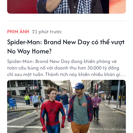
PHIM ẢNH
21 phút trước
Spider-Man: Brand New Day có thể vượt
No Way Home?
Spider-Man: Brand New Day đang khiến phòng vé
toàn cầu bùng nổ với doanh thu hơn 30.000 tỷ đồng
chỉ sau một tuần. Thành tích này khiến nhiều khán giả
đặt câu hỏi liệu bộ phim mới của Tom Holland có thể
phá kỷ lục mà No Way Home từng thiết lập hay không.