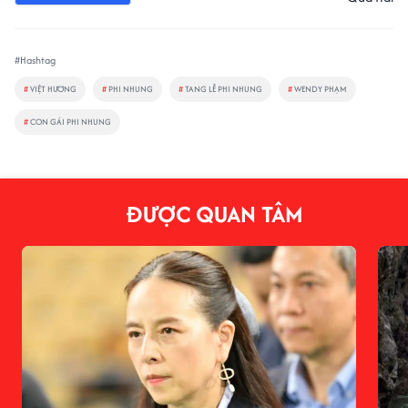
#Hashtag
#
VIỆT HƯƠNG
#
PHI NHUNG
#
TANG LỄ PHI NHUNG
#
WENDY PHẠM
#
CON GÁI PHI NHUNG
ĐƯỢC QUAN TÂM