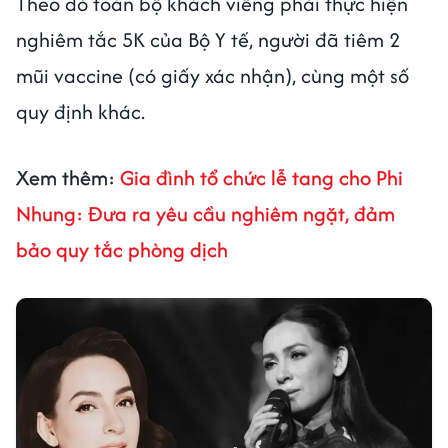
Theo đó toàn bộ khách viếng phải thực hiện
nghiêm tắc 5K của Bộ Y tế, người đã tiêm 2
mũi vaccine (có giấy xác nhận), cùng một số
quy định khác.
Xem thêm:
Gia đình tổ chức lễ tang cho Phi
Nhung: Đưa ra yêu cầu nghiêm ngặt, đảm
bảo quy tắc phòng dịch