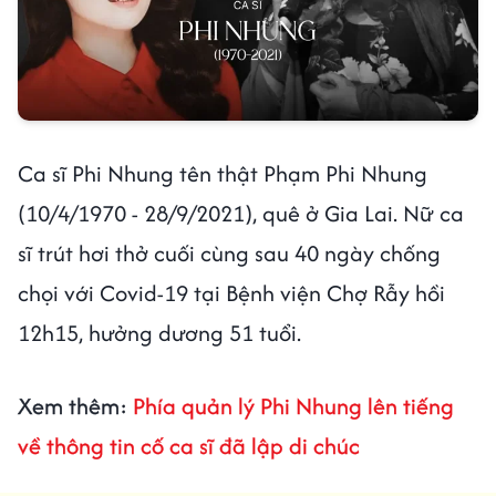
Ca sĩ Phi Nhung tên thật Phạm Phi Nhung
(10/4/1970 - 28/9/2021), quê ở Gia Lai. Nữ ca
sĩ trút hơi thở cuối cùng sau 40 ngày chống
chọi với Covid-19 tại Bệnh viện Chợ Rẫy hồi
12h15, hưởng dương 51 tuổi.
Xem thêm:
Phía quản lý Phi Nhung lên tiếng
về thông tin cố ca sĩ đã lập di chúc