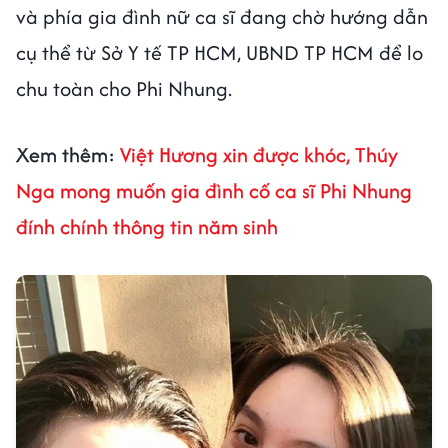
và phía gia đình nữ ca sĩ đang chờ hướng dẫn
cụ thể từ Sở Y tế TP HCM, UBND TP HCM để lo
chu toàn cho Phi Nhung.
Xem thêm:
Việt Hương xin được khóc, Thúy
Nga mong muốn gia đình cố ca sĩ Phi Nhung
đính chính thông tin năm sinh