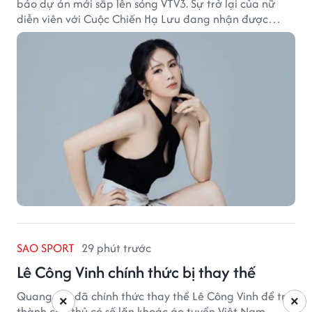
báo dự án mới sắp lên sóng VTV3. Sự trở lại của nữ
diễn viên với Cuộc Chiến Hạ Lưu đang nhận được
nhiều sự quan tâm.
SAO SPORT
29 phút trước
Lê Công Vinh chính thức bị thay thế
Quang Hải đã chính thức thay thế Lê Công Vinh để trở
×
×
thành cầu thủ có số lần khoác áo tuyển Việt Nam