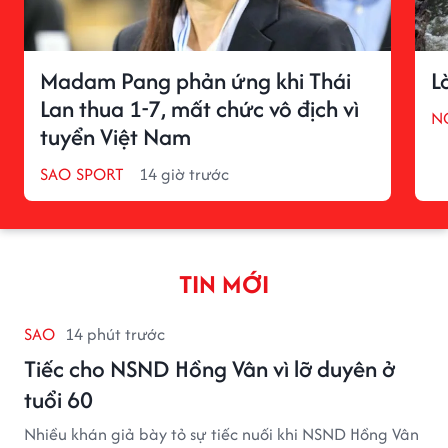
Madam Pang phản ứng khi Thái
L
Lan thua 1-7, mất chức vô địch vì
N
tuyển Việt Nam
SAO SPORT
14 giờ trước
TIN MỚI
SAO
14 phút trước
Tiếc cho NSND Hồng Vân vì lỡ duyên ở
tuổi 60
Nhiều khán giả bày tỏ sự tiếc nuối khi NSND Hồng Vân