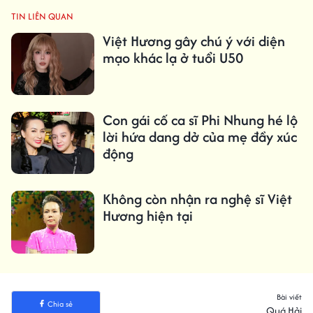
TIN LIÊN QUAN
Việt Hương gây chú ý với diện
mạo khác lạ ở tuổi U50
Con gái cố ca sĩ Phi Nhung hé lộ
lời hứa dang dở của mẹ đầy xúc
động
Không còn nhận ra nghệ sĩ Việt
Hương hiện tại
Bài viết
Chia sẻ
Quá Hải