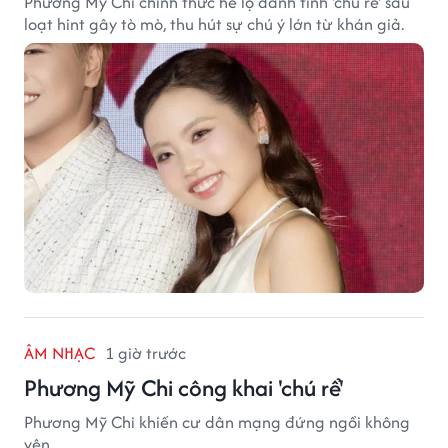
Phương Mỹ Chi chính thức hé lộ danh tính 'chú rể' sau
loạt hint gây tò mò, thu hút sự chú ý lớn từ khán giả.
ÂM NHẠC
1 giờ trước
Phương Mỹ Chi công khai 'chú rể'
Phương Mỹ Chi khiến cư dân mạng đứng ngồi không
yên.