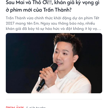
Sau Mai và Thỏ Ơi!!, khán giả kỳ vọng gì
ở phim mới của Trấn Thành?
Trấn Thành vừa chính thức khởi động dự án phim Tết
2027 mang tên Em. Ngay sau thông báo này, nhiều
khán giả đã bày tỏ sự háo hức và đặt không ít kỳ vọng
vào bộ phim mới của Trấn Thành.
PHIM ẢNH
4 giờ trước