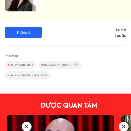
Bài viết
Chia sẻ
Lục Sa
#Hashtag
#
MAI PHƯƠNG THÚY
#
HOA HẬU MAI PHƯƠNG THÚY
#
MAI PHƯƠNG THÚY BỊ BĂNG BÓ
ĐƯỢC QUAN TÂM
×
×