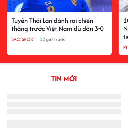
Tuyển Thái Lan đánh rơi chiến
1
thắng trước Việt Nam dù dẫn 3-0
N
t
SAO SPORT
12 giờ trước
P
TIN MỚI