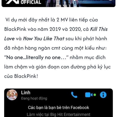
Ví dụ mới đây nhất là 2 MV liên tiếp của
BlackPink vào năm 2019 và 2020, cả
Kill This
Love
và
How You Like That
sau khi phát hành
đã nhận hàng ngàn cmt cùng một kiểu như:
“
No one...literally no one…
” nhằm mục đích
làm chậm và gián đoạn con đường phá kỷ lục
của BlackPink!