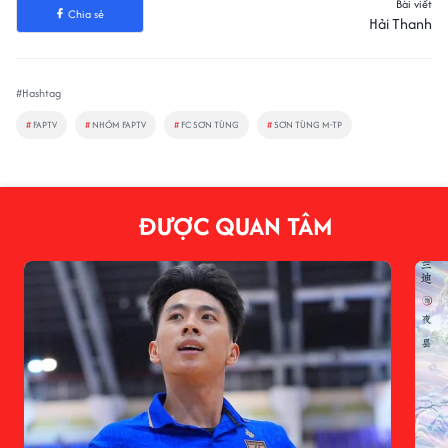
Bài viết
Chia sẻ
Hải Thanh
#Hashtag
#
FAPTV
#
NHÓM FAPTV
#
FC SƠN TÙNG
#
SƠN TÙNG M-TP
ĐƯỢC QUAN TÂM