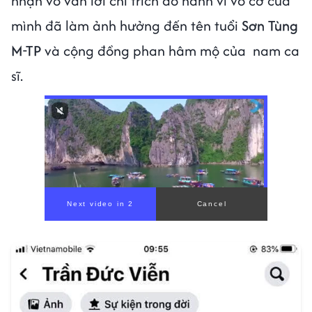
nhận vô vàn lời chỉ trích do hành vi vô cớ của
mình đã làm ảnh hưởng đến tên tuổi
Sơn Tùng
M-TP
và cộng đồng phan hâm mộ của nam ca
sĩ.