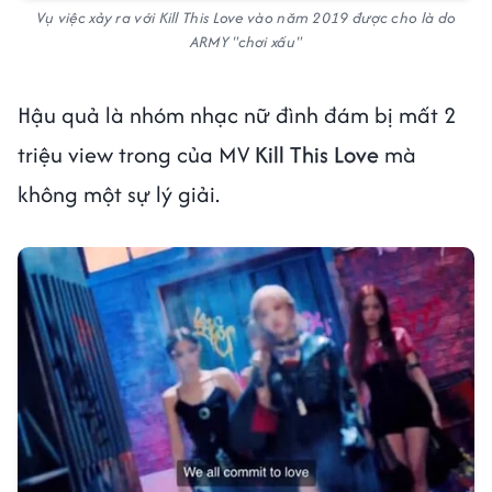
Vụ việc xảy ra với Kill This Love vào năm 2019 được cho là do
ARMY "chơi xấu"
Hậu quả là nhóm nhạc nữ đình đám bị mất 2
triệu view trong của MV
Kill This Love
mà
không một sự lý giải.