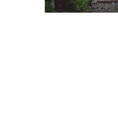
00:00
/
01:05
TRUVID NEW STU