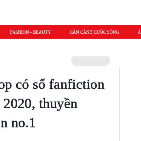
FASHION - BEAUTY
CẬN CẢNH CUỘC SỐNG
Â
p có số fanfiction
 2020, thuyền
n no.1