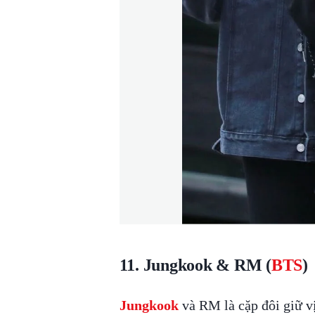
11. Jungkook & RM (
BTS
)
Jungkook
và RM là cặp đôi giữ vị