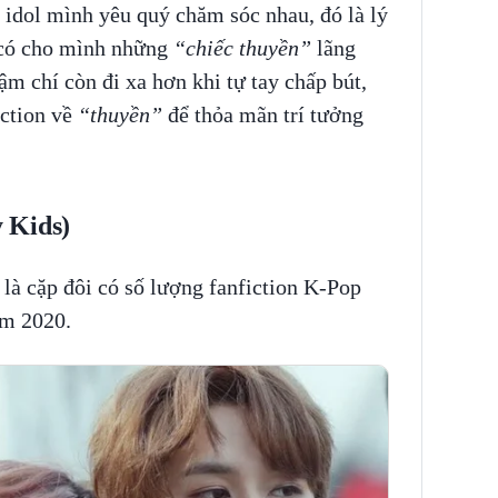
 idol mình yêu quý chăm sóc nhau, đó là lý
 có cho mình những
“chiếc thuyền”
lãng
ậm chí còn đi xa hơn khi tự tay chấp bút,
iction về
“thuyền”
để thỏa mãn trí tưởng
 Kids)
là cặp đôi có số lượng fanfiction K-Pop
ăm 2020.