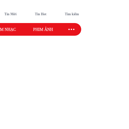
Tin Mới
Tin Hot
Tìm kiếm
M NHẠC
PHIM ẢNH
SAO SPORT