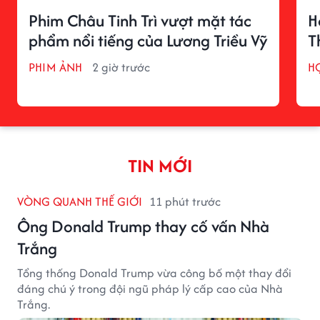
Phim Châu Tinh Trì vượt mặt tác
H
phẩm nổi tiếng của Lương Triều Vỹ
T
PHIM ẢNH
2 giờ trước
H
TIN MỚI
VÒNG QUANH THẾ GIỚI
11 phút trước
Ông Donald Trump thay cố vấn Nhà
Trắng
Tổng thống Donald Trump vừa công bố một thay đổi
đáng chú ý trong đội ngũ pháp lý cấp cao của Nhà
Trắng.