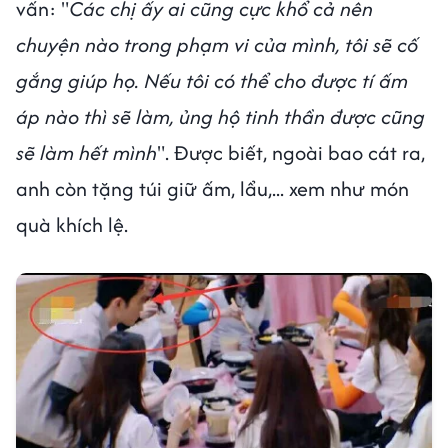
vấn: "
Các chị ấy ai cũng cực khổ cả nên
chuyện nào trong phạm vi của mình, tôi sẽ cố
gắng giúp họ. Nếu tôi có thể cho được tí ấm
áp nào thì sẽ làm, ủng hộ tinh thần được cũng
sẽ làm hết mình
". Được biết, ngoài bao cát ra,
anh còn tặng túi giữ ấm, lẩu,... xem như món
quà khích lệ.