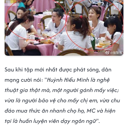
Sau khi tập mới nhất được phát sóng, dân
mạng cười nói: "
Huỳnh Hiểu Minh là nghệ
thuật gia thật mà, một người gánh mấy việc;
vừa là người bảo vệ cho mấy chị em, vừa chu
đáo mua thức ăn nhanh chọ họ, MC và hiện
tại là huấn luyện viên dạy ngôn ngữ
".