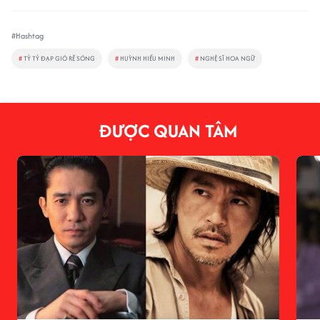
#Hashtag
#
TỶ TỶ ĐẠP GIÓ RẼ SÓNG
#
HUỲNH HIỂU MINH
#
NGHỆ SĨ HOA NGỮ
ĐƯỢC QUAN TÂM