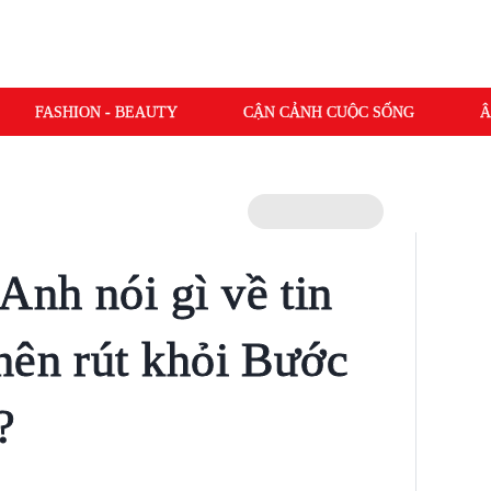
FASHION - BEAUTY
CẬN CẢNH CUỘC SỐNG
Â
nh nói gì về tin
nên rút khỏi Bước
?