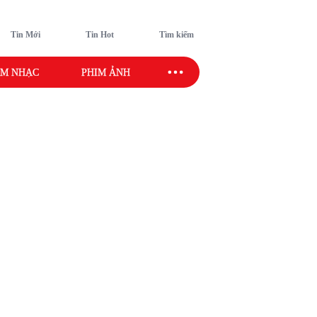
Tin Mới
Tin Hot
Tìm kiếm
M NHẠC
PHIM ẢNH
SAO SPORT