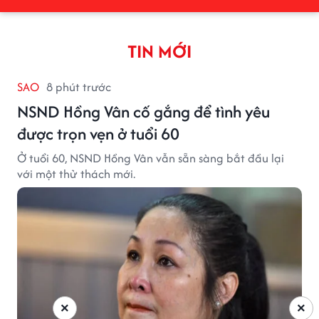
TIN MỚI
SAO
8 phút trước
NSND Hồng Vân cố gắng để tình yêu
được trọn vẹn ở tuổi 60
Ở tuổi 60, NSND Hồng Vân vẫn sẵn sàng bắt đầu lại
với một thử thách mới.
×
×