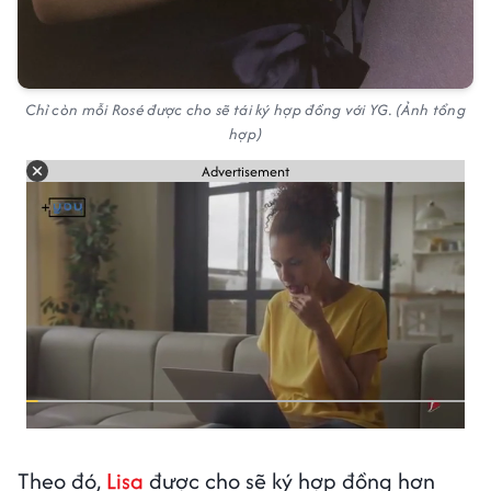
Chỉ còn mỗi Rosé được cho sẽ tái ký hợp đồng với YG. (Ảnh tổng
hợp)
Advertisement
Theo đó,
Lisa
được cho sẽ ký hợp đồng hơn