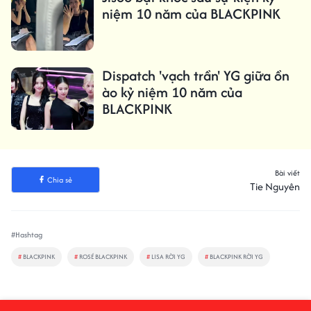
niệm 10 năm của BLACKPINK
Dispatch 'vạch trần' YG giữa ồn
ào kỷ niệm 10 năm của
BLACKPINK
Bài viết
Chia sẻ
Tie Nguyên
#Hashtag
#
BLACKPINK
#
ROSÉ BLACKPINK
#
LISA RỜI YG
#
BLACKPINK RỜI YG