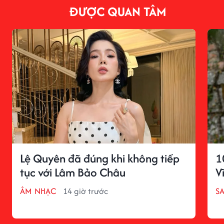
ĐƯỢC QUAN TÂM
Lệ Quyên đã đúng khi không tiếp
1
tục với Lâm Bảo Châu
V
ÂM NHẠC
14 giờ trước
S