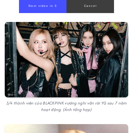
3/4 thành viên của BLACKPINK vướng nghi vấn rời YG sau 7 năm
hoạt động. (Ảnh tổng hợp)