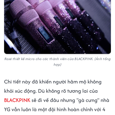
Rosé thiết kế micro cho các thành viên của BLACKPINK. (Ảnh tổng
hợp)
Chi tiết này đã khiến người hâm mộ không
khỏi xúc động. Dù không rõ tương lai của
BLACKPINK
sẽ đi về đâu nhưng "gà cưng" nhà
YG vẫn luôn là một đội hình hoàn chỉnh với 4