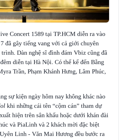
Live Concert 1589 tại TP.HCM diễn ra vào
7 đã gây tiếng vang với cả giới chuyên
trình. Dàn nghệ sĩ đình đám Vbiz cũng đã
đêm diễn tại Hà Nội. Có thể kể đến Bằng
Myra Trần, Phạm Khánh Hưng, Lâm Phúc,
ằng sự kiện ngày hôm nay không khác nào
dol
khi những cái tên “cộm cán” tham dự
xuất hiện trên sân khấu hoặc dưới khán đài
húc và PiaLinh và 2 khách mời đặc biệt
à Uyên Linh - Văn Mai Hương đều bước ra