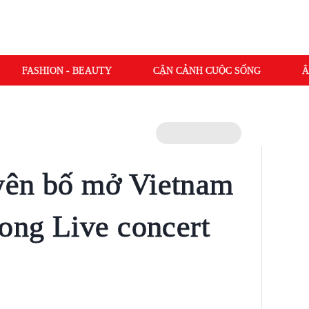
FASHION - BEAUTY
CẬN CẢNH CUỘC SỐNG
Â
yên bố mở Vietnam
rong Live concert