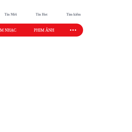
Tin Mới
Tin Hot
Tìm kiếm
M NHẠC
PHIM ẢNH
SAO SPORT