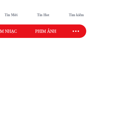
Tin Mới
Tin Hot
Tìm kiếm
M NHẠC
PHIM ẢNH
SAO SPORT