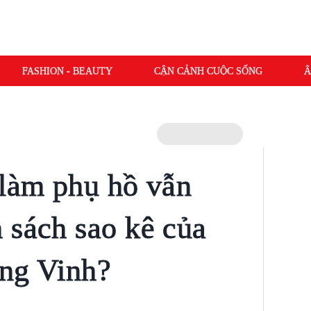
FASHION - BEAUTY
CẬN CẢNH CUỘC SỐNG
Â
 làm phụ hồ vẫn
 sách sao kê của
ông Vinh?