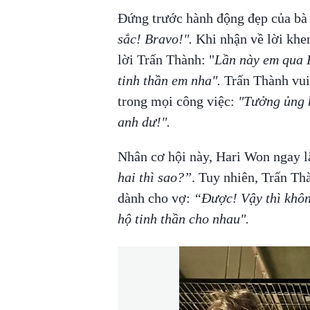
Đứng trước hành động đẹp của bà x
sắc! Bravo!".
Khi nhận về lời khe
lời Trấn Thành: "
Lần này em qua H
tinh thần em nha".
Trấn Thành vui
trong mọi công việc:
"Tưởng ủng h
anh dư!".
Nhân cơ hội này, Hari Won ngay l
hai thì sao?”
. Tuy nhiên, Trấn Th
dành cho vợ:
“Được! Vậy thì khôn
hộ tinh thần cho nhau".