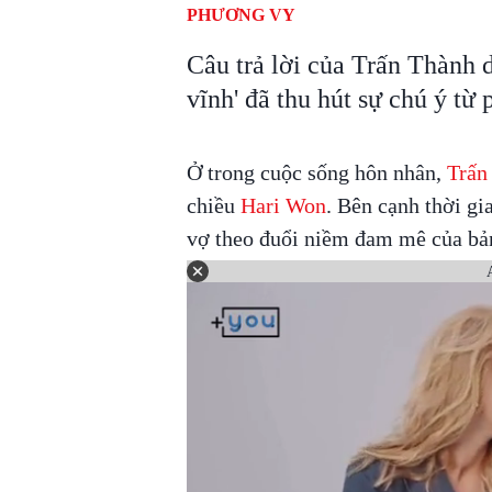
PHƯƠNG VY
Câu trả lời của Trấn Thành 
vĩnh' đã thu hút sự chú ý từ
Ở trong cuộc sống hôn nhân,
Trấn
chiều
Hari Won
. Bên cạnh thời g
vợ theo đuổi niềm đam mê của bản