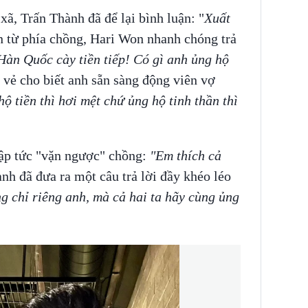
ã, Trấn Thành đã để lại bình luận: "
Xuất
n từ phía chồng, Hari Won nhanh chóng trả
àn Quốc cày tiền tiếp! Có gì anh ủng hộ
 vẻ cho biết anh sẵn sàng động viên vợ
ộ tiền thì hơi mệt chứ ủng hộ tinh thần thì
ập tức "vặn ngược" chồng:
"Em thích cả
ành đã đưa ra một câu trả lời đầy khéo léo
g chỉ riêng anh, mà cả hai ta hãy cùng ủng