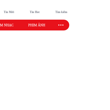
Tin Mới
Tin Hot
Tìm kiếm
M NHẠC
PHIM ẢNH
SAO SPORT