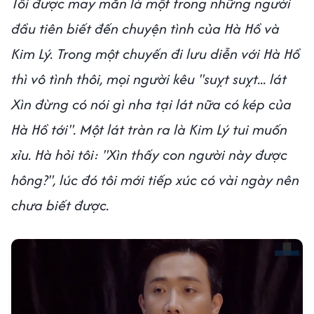
Tôi được may mắn là một trong những người
đầu tiên biết đến chuyện tình của Hà Hồ và
Kim Lý. Trong một chuyến đi lưu diễn với Hà Hồ
thì vô tình thôi, mọi người kêu "suỵt suỵt... lát
Xìn đừng có nói gì nha tại lát nữa có kép của
Hà Hồ tới". Một lát tràn ra là Kim Lý tui muốn
xỉu. Hà hỏi tôi: "Xìn thấy con người này được
hông?", lúc đó tôi mới tiếp xúc có vài ngày nên
chưa biết được.