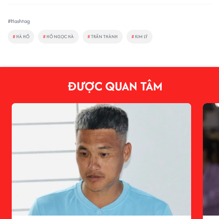
#Hashtag
#
HÀ HỒ
#
HỒ NGỌC HÀ
#
TRẤN THÀNH
#
KIM LÝ
ĐƯỢC QUAN TÂM