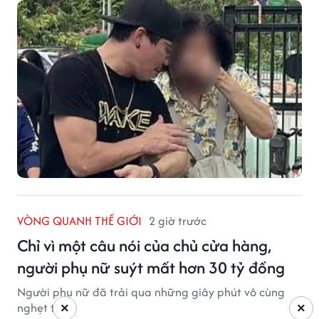
VÒNG QUANH THẾ GIỚI
2 giờ trước
Chỉ vì một câu nói của chủ cửa hàng,
người phụ nữ suýt mất hơn 30 tỷ đồng
Người phụ nữ đã trải qua những giây phút vô cùng
nghẹt thở.
×
×