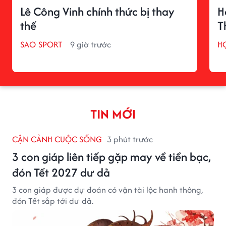
Lê Công Vinh chính thức bị thay
H
thế
T
SAO SPORT
9 giờ trước
H
TIN MỚI
CẬN CẢNH CUỘC SỐNG
3 phút trước
3 con giáp liên tiếp gặp may về tiền bạc,
đón Tết 2027 dư dả
3 con giáp được dự đoán có vận tài lộc hanh thông,
đón Tết sắp tới dư dả.