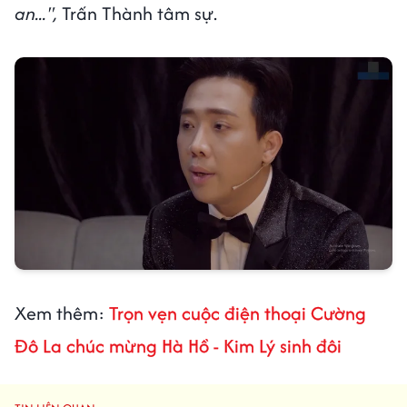
an...",
Trấn Thành tâm sự.
Xem thêm:
Trọn vẹn cuộc điện thoại Cường
Đô La chúc mừng Hà Hồ - Kim Lý sinh đôi