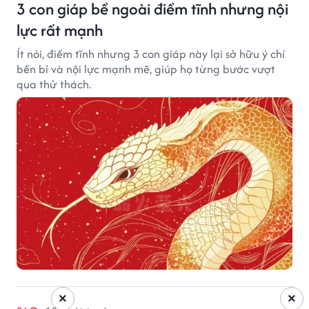
3 con giáp bề ngoài điềm tĩnh nhưng nội
lực rất mạnh
Ít nói, điềm tĩnh nhưng 3 con giáp này lại sở hữu ý chí
bền bỉ và nội lực mạnh mẽ, giúp họ từng bước vượt
qua thử thách.
×
×