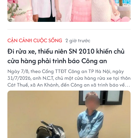
CẬN CẢNH CUỘC SỐNG
2 giờ trước
Đi rửa xe, thiếu niên SN 2010 khiến chủ
cửa hàng phải trình báo Công an
Ngày 7/8, theo Cổng TTĐT Công an TP Hà Nội, ngày
31/7/2026, anh N.C.T, chủ một cửa hàng rửa xe tại thôn
Cát Thuế, xã An Khánh, đến Công an xã trình báo về
việc bị mất trộm chiếc xe máy Honda Wave. Trong cốp
xe còn có nhiều giấy tờ cá nhân và khoảng 1,2 triệu
đồng tiền mặt.