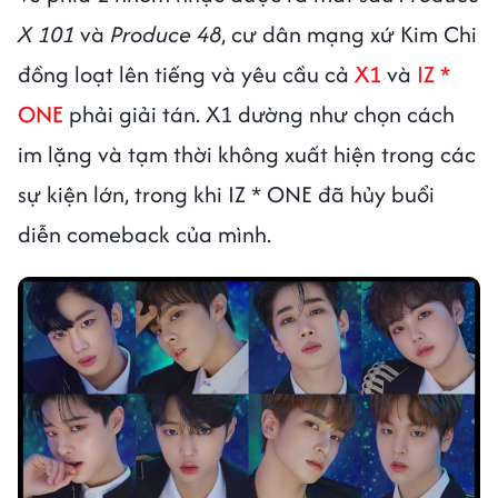
X 101
và
Produce 48
, cư dân mạng xứ Kim Chi
đồng loạt lên tiếng và yêu cầu cả
X1
và
IZ *
ONE
phải giải tán. X1 dường như chọn cách
im lặng và tạm thời không xuất hiện trong các
sự kiện lớn, trong khi IZ * ONE đã hủy buổi
diễn comeback của mình.