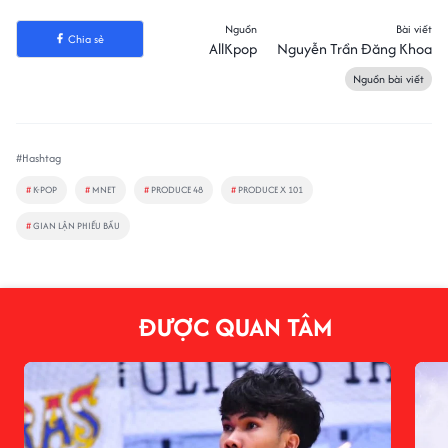
Nguồn
Bài viết
Chia sẻ
AllKpop
Nguyễn Trần Đăng Khoa
Nguồn bài viết
#Hashtag
#
K-POP
#
MNET
#
PRODUCE 48
#
PRODUCE X 101
#
GIAN LẬN PHIẾU BẦU
ĐƯỢC QUAN TÂM