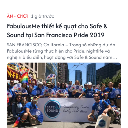
ĂN - CHƠI
1 giờ trước
FabulousMe thiết kế quạt cho Safe &
Sound tại San Francisco Pride 2019
SAN FRANCISCO, California – Trong số những dự án
FabulousMe từng thực hiện cho Pride, nightlife và
nghệ sĩ biểu diễn, hoạt động với Safe & Sound năm
2019 mang một bối cảnh khác biệt. Safe & Sound là tổ
chức phi lợi nhuận tại San Francisco hoạt động trong
lĩnh vực phòng ngừa bạo hành trẻ em, hỗ trợ gia đình
và xây dựng môi trường an toàn cho trẻ em.