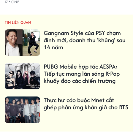
IZ * ONE
TIN LIÊN QUAN
Gangnam Style của PSY chạm
đỉnh mới, doanh thu 'khủng' sau
14 năm
PUBG Mobile hợp tác AESPA:
Tiếp tục mang làn sóng K-Pop
khuấy đảo các chiến trường
Thực hư cáo buộc Mnet cắt
ghép phản ứng khán giả cho BTS