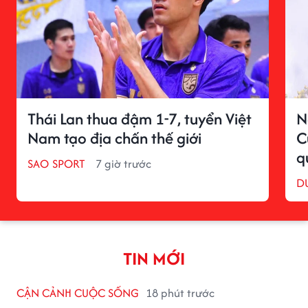
Thái Lan thua đậm 1-7, tuyển Việt
N
Nam tạo địa chấn thế giới
C
q
SAO SPORT
7 giờ trước
D
TIN MỚI
CẬN CẢNH CUỘC SỐNG
18 phút trước