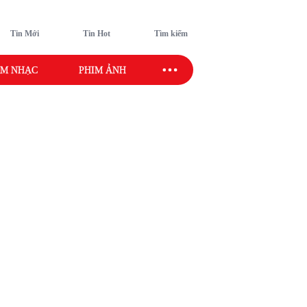
Tin Mới
Tin Hot
Tìm kiếm
M NHẠC
PHIM ẢNH
SAO SPORT