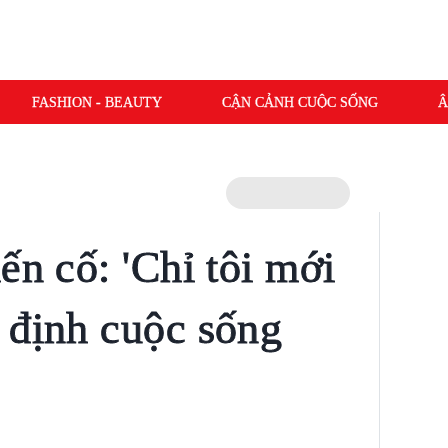
FASHION - BEAUTY
CẬN CẢNH CUỘC SỐNG
Â
ến cố: 'Chỉ tôi mới
 định cuộc sống