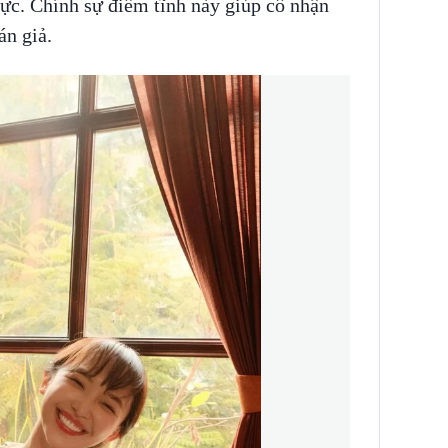
 cực. Chính sự điềm tĩnh này giúp cô nhận
n giả.