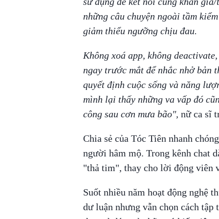
sử dụng để kết nối cùng khán giả/
những câu chuyện ngoài tầm kiểm s
giảm thiểu ngưỡng chịu đau.
Không xoá app, không deactivate, 
ngay trước mắt để nhắc nhở bản t
quyết định cuộc sống và năng lượng
mình lại thấy những va vấp đó cũ
công sau cơn mưa bão",
nữ ca sĩ t
Chia sẻ của Tóc Tiên nhanh chón
người hâm mộ. Trong kênh chat dà
"thả tim", thay cho lời động viên 
Suốt nhiều năm hoạt động nghệ thu
dư luận nhưng vẫn chọn cách tập t