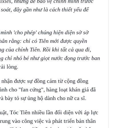
tixies, nhưng để bảo vệ chính mình trước
oát, đây gần như là cách thiết yếu để
mình 'cho phép' chúng hiện diện sờ sờ
hân rằng: chỉ có Tiên mới được quyền
 của chính Tiên. Rồi khi tất cả qua đi,
ng chỉ nhỏ bé như giọt nước đọng trước ban
rải lòng.
g nhận được sự đồng cảm từ cộng đồng
nh cho "fan cứng", hàng loạt khán giả đã
và bày tỏ sự ủng hộ dành cho nữ ca sĩ.
ật, Tóc Tiên nhiều lần đối diện với áp lực
rung vào công việc và phát triển bản thân