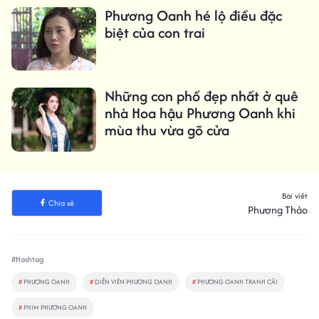
Phương Oanh hé lộ điều đặc
biệt của con trai
Những con phố đẹp nhất ở quê
nhà Hoa hậu Phương Oanh khi
mùa thu vừa gõ cửa
Bài viết
Chia sẻ
Phương Thảo
#Hashtag
#
PHƯƠNG OANH
#
DIỄN VIÊN PHƯƠNG OANH
#
PHƯƠNG OANH TRANH CÃI
#
PHIM PHƯƠNG OANH