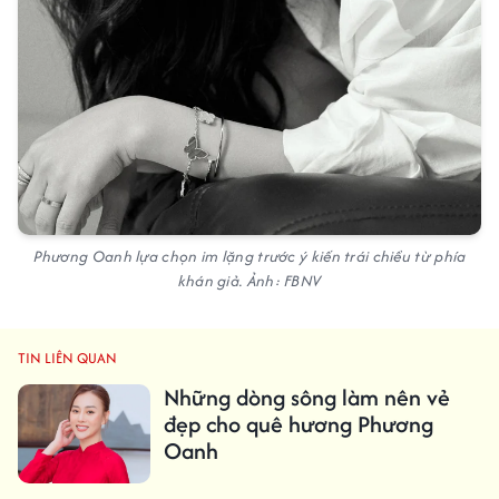
Phương Oanh lựa chọn im lặng trước ý kiến trái chiều từ phía
khán giả. Ảnh: FBNV
TIN LIÊN QUAN
Những dòng sông làm nên vẻ
đẹp cho quê hương Phương
Oanh