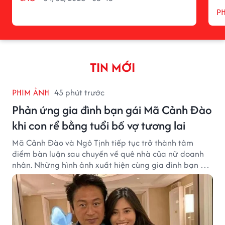
P
TIN MỚI
PHIM ẢNH
45 phút trước
Phản ứng gia đình bạn gái Mã Cảnh Đào
khi con rể bằng tuổi bố vợ tương lai
Mã Cảnh Đào và Ngô Tịnh tiếp tục trở thành tâm
điểm bàn luận sau chuyến về quê nhà của nữ doanh
nhân. Những hình ảnh xuất hiện cùng gia đình bạn gái
Mã Cảnh Đào đang thu hút sự quan tâm trên mạng
xã hội.