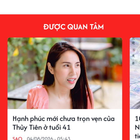
ĐƯỢC QUAN TÂM
Hạnh phúc mới chưa trọn vẹn của
1
Thủy Tiên ở tuổi 41
N
t
SAO
04/08/2026 - 05:43