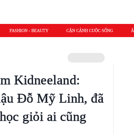
FASHION - BEAUTY
CẬN CẢNH CUỘC SỐNG
Â
am Kidneeland:
hậu Đỗ Mỹ Linh, đã
 học giỏi ai cũng