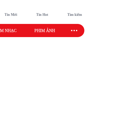
Tin Mới
Tin Hot
Tìm kiếm
M NHẠC
PHIM ẢNH
SAO SPORT