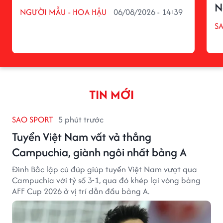
N
NGƯỜI MẪU - HOA HẬU
06/08/2026 - 14:39
S
TIN MỚI
SAO SPORT
5 phút trước
Tuyển Việt Nam vất vả thắng
Campuchia, giành ngôi nhất bảng A
Đình Bắc lập cú đúp giúp tuyển Việt Nam vượt qua
Campuchia với tỷ số 3-1, qua đó khép lại vòng bảng
AFF Cup 2026 ở vị trí dẫn đầu bảng A.