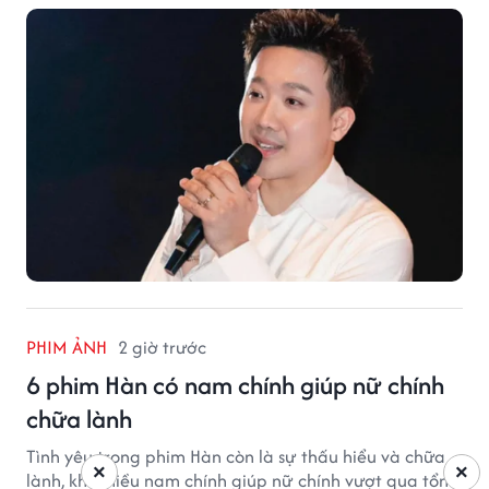
vào bộ phim mới của Trấn Thành.
PHIM ẢNH
2 giờ trước
6 phim Hàn có nam chính giúp nữ chính
chữa lành
Tình yêu trong phim Hàn còn là sự thấu hiểu và chữa
×
×
lành, khi nhiều nam chính giúp nữ chính vượt qua tổn