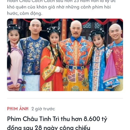
Hoàn Châu Cách Cách sau hơn 25 năm vẫn là ký ức
khó quên của khán giả nhờ những cảnh phim hài
hước, cảm động.
PHIM ẢNH
2 giờ trước
Phim Châu Tinh Trì thu hơn 8.600 tỷ
đồng sau 28 ngày công chiếu