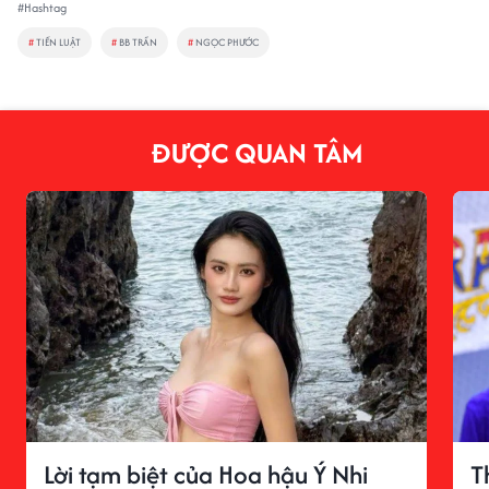
#Hashtag
#
TIẾN LUẬT
#
BB TRẦN
#
NGỌC PHƯỚC
ĐƯỢC QUAN TÂM
Lời tạm biệt của Hoa hậu Ý Nhi
T