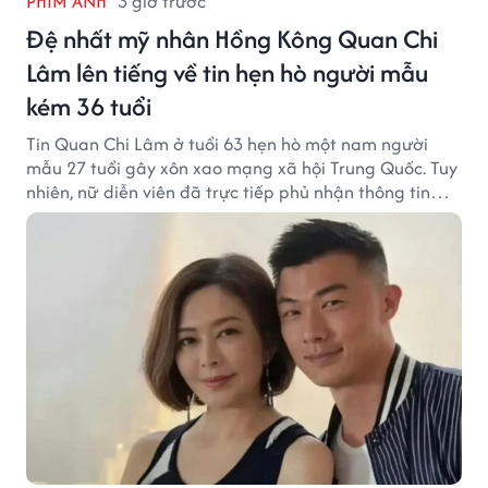
PHIM ẢNH
3 giờ trước
Đệ nhất mỹ nhân Hồng Kông Quan Chi
Lâm lên tiếng về tin hẹn hò người mẫu
kém 36 tuổi
Tin Quan Chi Lâm ở tuổi 63 hẹn hò một nam người
mẫu 27 tuổi gây xôn xao mạng xã hội Trung Quốc. Tuy
nhiên, nữ diễn viên đã trực tiếp phủ nhận thông tin
này.