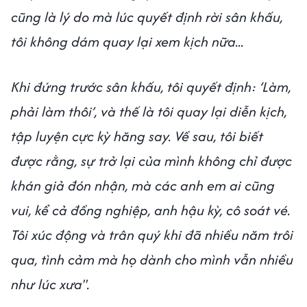
cũng là lý do mà lúc quyết định rời sân khấu,
tôi không dám quay lại xem kịch nữa...
Khi đứng trước sân khấu, tôi quyết định: ‘Làm,
phải làm thôi’, và thế là tôi quay lại diễn kịch,
tập luyện cực kỳ hăng say. Về sau, tôi biết
được rằng, sự trở lại của mình không chỉ được
khán giả đón nhận, mà các anh em ai cũng
vui, kể cả đồng nghiệp, anh hậu kỳ, cô soát vé.
Tôi xúc động và trân quý khi đã nhiều năm trôi
qua, tình cảm mà họ dành cho mình vẫn nhiều
như lúc xưa".