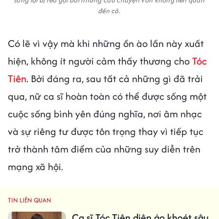
song lại bị réo gọi bởi những câu chuyện vốn không liên quan
đến cô.
Có lẽ vì vậy mà khi những ồn ào lần này xuất
hiện, không ít người cảm thấy thương cho
Tóc
Tiên
. Bởi đáng ra, sau tất cả những gì đã trải
qua, nữ ca sĩ hoàn toàn có thể được sống một
cuộc sống bình yên đúng nghĩa, nơi âm nhạc
và sự riêng tư được tôn trọng thay vì tiếp tục
trở thành tâm điểm của những suy diễn trên
mạng xã hội.
TIN LIÊN QUAN
Ca sĩ Tóc Tiên diện áo khoét sâu