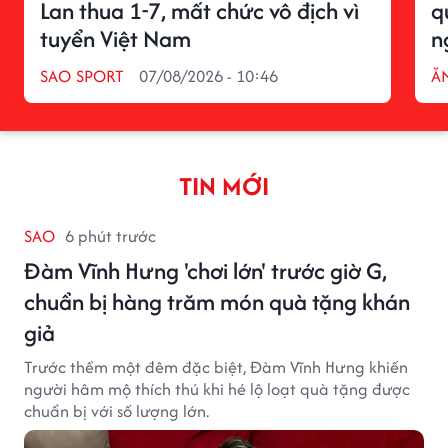
Lan thua 1-7, mất chức vô địch vì
q
tuyển Việt Nam
n
SAO SPORT
07/08/2026 - 10:46
ĂN
TIN MỚI
SAO
6 phút trước
Đàm Vĩnh Hưng 'chơi lớn' trước giờ G,
chuẩn bị hàng trăm món quà tặng khán
giả
Trước thềm một đêm đặc biệt, Đàm Vĩnh Hưng khiến
người hâm mộ thích thú khi hé lộ loạt quà tặng được
chuẩn bị với số lượng lớn.