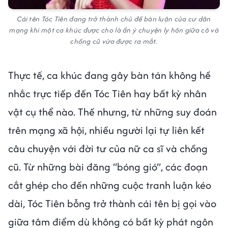
Cái tên Tóc Tiên đang trở thành chủ đề bàn luận của cư dân
mạng khi một ca khúc được cho là ẩn ý chuyện ly hôn giữa cô và
chồng cũ vừa được ra mắt.
Thực tế, ca khúc đang gây bàn tán không hề
nhắc trực tiếp đến Tóc Tiên hay bất kỳ nhân
vật cụ thể nào. Thế nhưng, từ những suy đoán
trên mạng xã hội, nhiều người lại tự liên kết
câu chuyện với đời tư của nữ ca sĩ và chồng
cũ. Từ những bài đăng “bóng gió”, các đoạn
cắt ghép cho đến những cuộc tranh luận kéo
dài, Tóc Tiên bỗng trở thành cái tên bị gọi vào
giữa tâm điểm dù không có bất kỳ phát ngôn