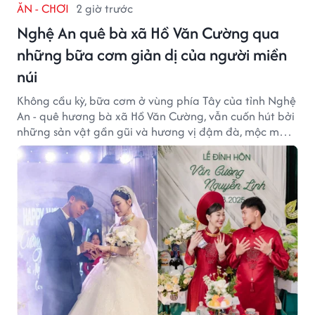
ĂN - CHƠI
2 giờ trước
Nghệ An quê bà xã Hồ Văn Cường qua
những bữa cơm giản dị của người miền
núi
Không cầu kỳ, bữa cơm ở vùng phía Tây của tỉnh Nghệ
An - quê hương bà xã Hồ Văn Cường, vẫn cuốn hút bởi
những sản vật gần gũi và hương vị đậm đà, mộc mạc
của núi rừng.