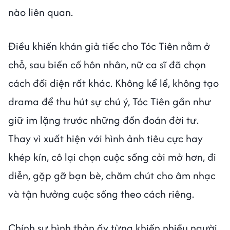
nào liên quan.
Điều khiến khán giả tiếc cho Tóc Tiên nằm ở
chỗ, sau biến cố hôn nhân, nữ ca sĩ đã chọn
cách đối diện rất khác. Không kể lể, không tạo
drama để thu hút sự chú ý, Tóc Tiên gần như
giữ im lặng trước những đồn đoán đời tư.
Thay vì xuất hiện với hình ảnh tiêu cực hay
khép kín, cô lại chọn cuộc sống cởi mở hơn, đi
diễn, gặp gỡ bạn bè, chăm chút cho âm nhạc
và tận hưởng cuộc sống theo cách riêng.
Chính sự bình thản ấy từng khiến nhiều người