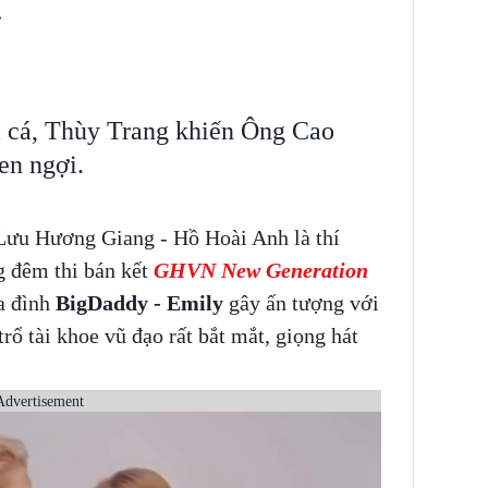
n
m cá, Thùy Trang khiến Ông Cao
en ngợi.
Lưu Hương Giang - Hồ Hoài Anh là thí
g đêm thi bán kết
GHVN New Generation
a đình
BigDaddy - Emily
gây ấn tượng với
rổ tài khoe vũ đạo rất bắt mắt, giọng hát
Advertisement