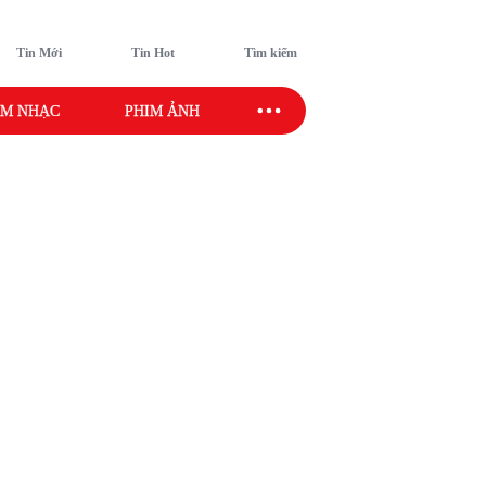
Tin Mới
Tin Hot
Tìm kiếm
M NHẠC
PHIM ẢNH
SAO SPORT