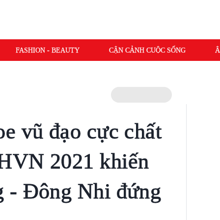
FASHION - BEAUTY
CẬN CẢNH CUỘC SỐNG
Â
e vũ đạo cực chất
GHVN 2021 khiến
 - Đông Nhi đứng