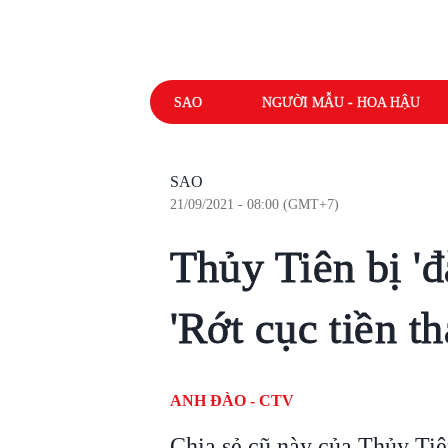
SAO
NGƯỜI MẪU - HOA HẬU
SAO
21/09/2021 - 08:00 (GMT+7)
Thủy Tiên bị 'đ
'Rớt cục tiền th
ANH ĐÀO - CTV
Chia sẻ cũ này của Thủy Tiên