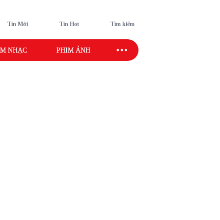
Tin Mới
Tin Hot
Tìm kiếm
M NHẠC
PHIM ẢNH
SAO SPORT