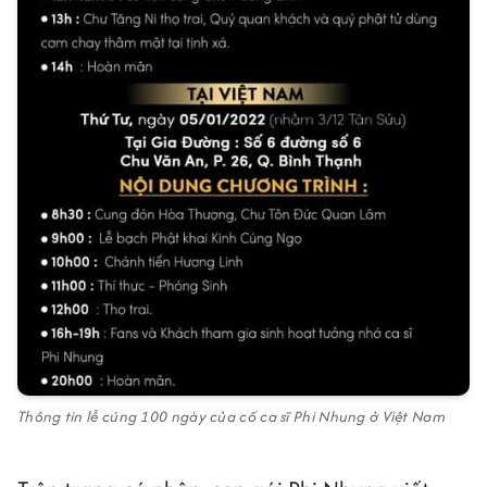
Thông tin lễ cúng 100 ngày của cố ca sĩ Phi Nhung ở Việt Nam