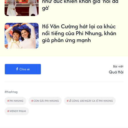
như đúc khiến khán giả 'nổi da
gà'
Hồ Văn Cường hát lại ca khúc
nổi tiếng của Phi Nhung, khán
giả phản ứng mạnh
Bài viết
Chia sẻ
Quá Hải
#Hashtag
#
PHI NHUNG
#
CON GÁI PHI NHUNG
#
LỄ CÚNG 100 NGÀY CA SĨ PHI NHUNG
#
WENDY PHẠM