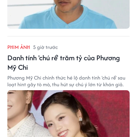
PHIM ẢNH
5 giờ trước
Danh tính 'chú rể' trăm tỷ của Phương
Mỹ Chi
Phương Mỹ Chi chính thức hé lộ danh tính 'chú rể' sau
loạt hint gây tò mò, thu hút sự chú ý lớn từ khán giả.