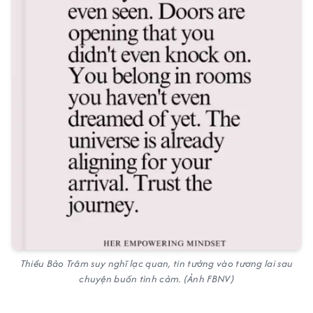
Thiều Bảo Trâm suy nghĩ lạc quan, tin tưởng vào tương lai sau
chuyện buồn tình cảm. (Ảnh FBNV)