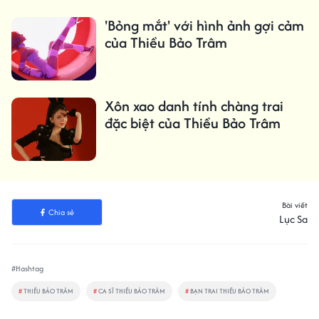
'Bỏng mắt' với hình ảnh gợi cảm
của Thiều Bảo Trâm
Xôn xao danh tính chàng trai
đặc biệt của Thiều Bảo Trâm
Bài viết
Chia sẻ
Lục Sa
#Hashtag
#
THIỀU BẢO TRÂM
#
CA SĨ THIỀU BẢO TRÂM
#
BẠN TRAI THIỀU BẢO TRÂM