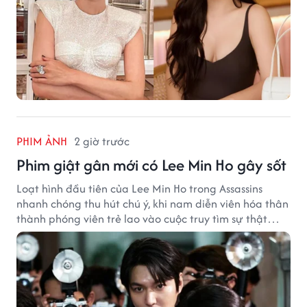
PHIM ẢNH
2 giờ trước
Phim giật gân mới có Lee Min Ho gây sốt
Loạt hình đầu tiên của Lee Min Ho trong Assassins
nhanh chóng thu hút chú ý, khi nam diễn viên hóa thân
thành phóng viên trẻ lao vào cuộc truy tìm sự thật
phía sau một vụ ám sát gây chấn động Hàn Quốc.