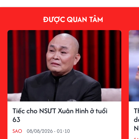
ĐƯỢC QUAN TÂM
Tiếc cho NSƯT Xuân Hinh ở tuổi
T
63
d
N
SAO
08/08/2026 - 01:10