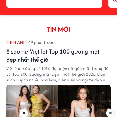
S
TIN MỚI
PHIM ẢNH
49 phút trước
8 sao nữ Việt lọt Top 100 gương mặt
đẹp nhất thế giới
Việt Nam đang có tới 8 đại diện nữ góp mặt trong đề
cử Top 100 Gương mặt đẹp nhất thế giới 2026. Danh
sách quy tụ nhiều hoa hậu, diễn viên và người đẹp nổi
tiếng của showbiz Việt.
×
×