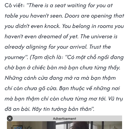
Cô viết:
"There is a seat waiting for you at
table you haven't seen. Doors are opening that
you didn't even knock. You belong in rooms you
haven't even dreamed of yet. The universe is
already aligning for your arrival. Trust the
yourney".
(Tạm dịch là: "Có một chỗ ngồi đang
chờ bạn ở chiếc bàn mà bạn chưa từng thấy.
Những cánh cửa đang mở ra mà bạn thậm
chí còn chưa gõ cửa. Bạn thuộc về những nơi
mà bạn thậm chí còn chưa từng mơ tới. Vũ trụ
đã an bài. Hãy tin tưởng bản thân".
Advertisement