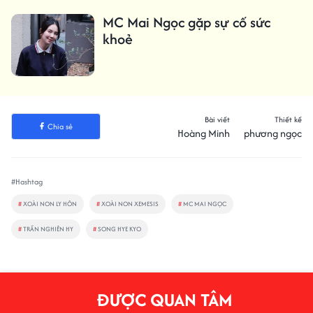
MC Mai Ngọc gặp sự cố sức
khoẻ
Bài viết
Thiết kế
Chia sẻ
Hoàng Minh
phương ngọc
#Hashtag
#
XOÀI NON LY HÔN
#
XOÀI NON XEMESIS
#
MC MAI NGỌC
#
TRẦN NGHIÊN HY
#
SONG HYE KYO
ĐƯỢC QUAN TÂM