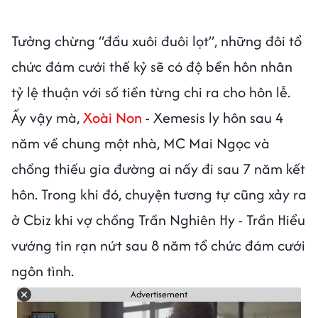
Tưởng chừng “đầu xuôi đuôi lọt”, những đôi tổ
chức đám cưới thế kỷ sẽ có độ bền hôn nhân
tỷ lệ thuận với số tiền từng chi ra cho hôn lễ.
Ấy vậy mà,
Xoài Non
- Xemesis ly hôn sau 4
năm về chung một nhà, MC Mai Ngọc và
chồng thiếu gia đường ai nấy đi sau 7 năm kết
hôn. Trong khi đó, chuyện tương tự cũng xảy ra
ở Cbiz khi vợ chồng Trần Nghiên Hy - Trần Hiểu
vướng tin rạn nứt sau 8 năm tổ chức đám cưới
ngôn tình.
Advertisement