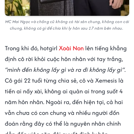
MC Mai Ngọc và chồng cũ không có tài sản chung, không con cái
chung, không có gì để chia khi ly hôn sau 17 năm bên nhau.
Trong khi đó, hotgirl
Xoài Non
lên tiếng khẳng
định cô rời khỏi cuộc hôn nhân với tay trắng,
“mình đến không lấy gì và ra đi không lấy gì”
.
Cô gái 22 tuổi từng chia sẻ, cô và Xemesis là
tiền ai nấy xài, không ai quản ai trong suốt 4
năm hôn nhân. Ngoài ra, đến hiện tại, cả hai
vẫn chưa có con chung và nhiều người đồn
đoán rằng đây có thể là nguyên nhân chính