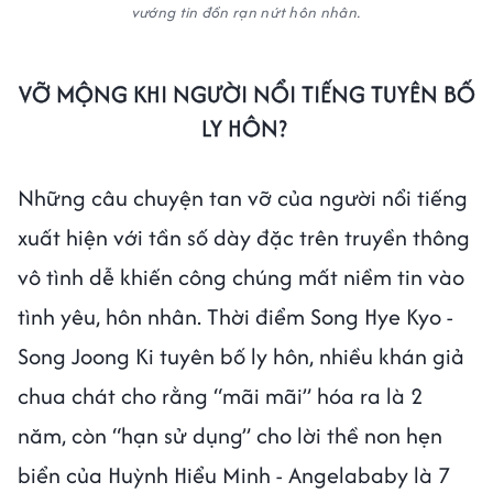
vướng tin đồn rạn nứt hôn nhân.
VỠ MỘNG KHI NGƯỜI NỔI TIẾNG TUYÊN BỐ
LY HÔN?
Những câu chuyện tan vỡ của người nổi tiếng
xuất hiện với tần số dày đặc trên truyền thông
vô tình dễ khiến công chúng mất niềm tin vào
tình yêu, hôn nhân. Thời điểm Song Hye Kyo -
Song Joong Ki tuyên bố ly hôn, nhiều khán giả
chua chát cho rằng “mãi mãi” hóa ra là 2
năm, còn “hạn sử dụng” cho lời thề non hẹn
biển của Huỳnh Hiểu Minh - Angelababy là 7