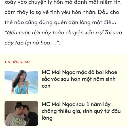
xoáy vào chuyện ly hôn mà đánh mất niềm tin,
cảm thấy lo sợ về tình yêu hôn nhân. Dẫu cho
thế nào cũng đừng quên dặn lòng một điều:
“Nếu cuộc đời này toàn chuyện xấu xa/ Tại sao
cây táo lại nở hoa…”
.
TIN LIÊN QUAN
MC Mai Ngọc mặc đồ bơi khoe
sắc vóc sau hơn một năm sinh
con
MC Mai Ngọc sau 1 năm lấy
chồng thiếu gia, sinh quý tử đầu
lòng