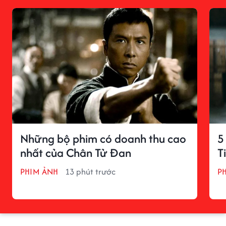
Những bộ phim có doanh thu cao
5
nhất của Chân Tử Đan
T
PHIM ẢNH
13 phút trước
P