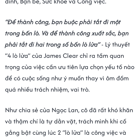
đình, Bạn bè, Sức khỏe và Công việc.
“Để thành công, bạn buộc phải tắt đi một
trong bốn lò. Và để thành công xuất sắc, bạn
phải tắt đi hai trong số bốn lò lửa”
- Lý thuyết
“4 lò lửa” của James Clear chỉ ra tầm quan
trọng của việc cần ưu tiên lựa chọn yếu tố nào
để có cuộc sống như ý muốn thay vì ôm đồm
quá nhiều trách nhiệm, vai trò.
Như chia sẻ của Ngọc Lan, cô đã rất khó khăn
và thậm chí là tự dằn vặt, trách mình khi cố
gắng bật cùng lúc 2 “lò lửa” là công việc và