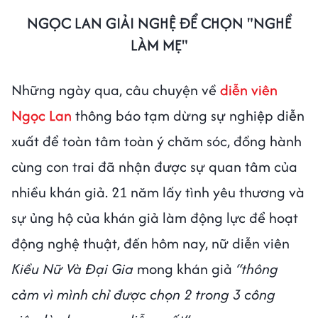
NGỌC LAN GIẢI NGHỆ ĐỂ CHỌN "NGHỀ
LÀM MẸ"
Những ngày qua, câu chuyện về
diễn viên
Ngọc Lan
thông báo tạm dừng sự nghiệp diễn
xuất để toàn tâm toàn ý chăm sóc, đồng hành
cùng con trai đã nhận được sự quan tâm của
nhiều khán giả. 21 năm lấy tình yêu thương và
sự ủng hộ của khán giả làm động lực để hoạt
động nghệ thuật, đến hôm nay, nữ diễn viên
Kiều Nữ Và Đại Gia
mong khán giả
“thông
cảm vì mình chỉ được chọn 2 trong 3 công