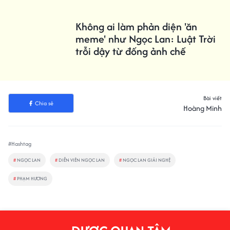
Không ai làm phản diện 'ăn
meme' như Ngọc Lan: Luật Trời
trỗi dậy từ đống ảnh chế
Bài viết
Chia sẻ
Hoàng Minh
#Hashtag
#
NGỌC LAN
#
DIỄN VIÊN NGỌC LAN
#
NGỌC LAN GIẢI NGHỆ
#
PHẠM HƯƠNG