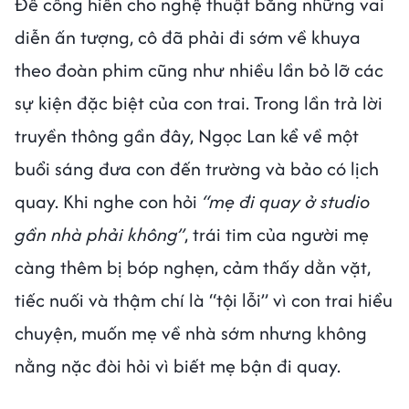
Để cống hiến cho nghệ thuật bằng những vai
diễn ấn tượng, cô đã phải đi sớm về khuya
theo đoàn phim cũng như nhiều lần bỏ lỡ các
sự kiện đặc biệt của con trai. Trong lần trả lời
truyền thông gần đây, Ngọc Lan kể về một
buổi sáng đưa con đến trường và bảo có lịch
quay. Khi nghe con hỏi
“mẹ đi quay ở studio
gần nhà phải không”
, trái tim của người mẹ
càng thêm bị bóp nghẹn, cảm thấy dằn vặt,
tiếc nuối và thậm chí là “tội lỗi” vì con trai hiểu
chuyện, muốn mẹ về nhà sớm nhưng không
nằng nặc đòi hỏi vì biết mẹ bận đi quay.