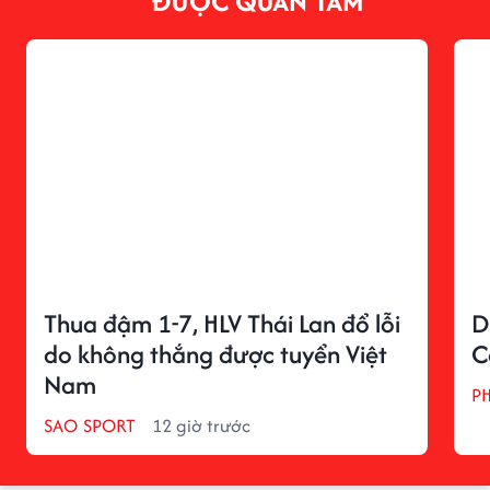
ĐƯỢC QUAN TÂM
Thua đậm 1-7, HLV Thái Lan đổ lỗi
D
do không thắng được tuyển Việt
C
Nam
P
SAO SPORT
12 giờ trước