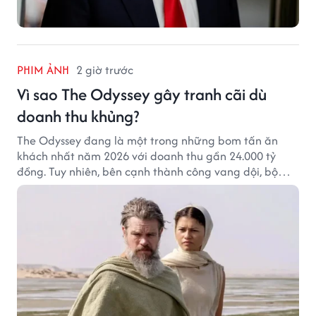
PHIM ẢNH
2 giờ trước
Vì sao The Odyssey gây tranh cãi dù
doanh thu khủng?
The Odyssey đang là một trong những bom tấn ăn
khách nhất năm 2026 với doanh thu gần 24.000 tỷ
đồng. Tuy nhiên, bên cạnh thành công vang dội, bộ
phim của Christopher Nolan cũng vấp phải không ít
tranh cãi từ khán giả.