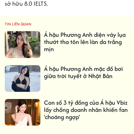
sở hữu 8.0 IELTS.
TIN LIÊN QUAN
Á hậu Phương Anh diện váy lụa
thướt tha tôn lên làn da trắng
mịn
Á hậu Phương Anh mặc đồ bơi
giữa trời tuyết ở Nhật Bản
Con số 3 tỷ đồng của Á hậu Vbiz
lấy chồng doanh nhân khiến fan
'choáng ngợp'