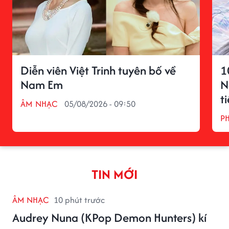
Diễn viên Việt Trinh tuyên bố về
1
Nam Em
N
t
ÂM NHẠC
05/08/2026 - 09:50
P
TIN MỚI
ÂM NHẠC
10 phút trước
Audrey Nuna (KPop Demon Hunters) kí