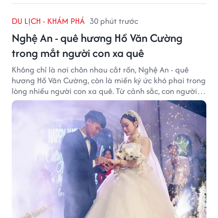
DU LỊCH - KHÁM PHÁ
30 phút trước
Nghệ An - quê hương Hồ Văn Cường
trong mắt người con xa quê
Không chỉ là nơi chôn nhau cắt rốn, Nghệ An - quê
hương Hồ Văn Cường, còn là miền ký ức khó phai trong
lòng nhiều người con xa quê. Từ cảnh sắc, con người
đến hương vị quê nhà, tất cả đều trở thành những
điều khiến họ luôn mong ngày trở về.