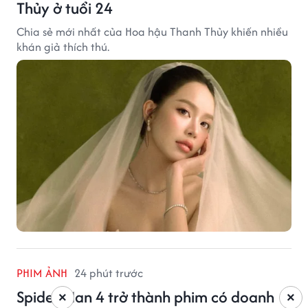
Thủy ở tuổi 24
Chia sẻ mới nhất của Hoa hậu Thanh Thủy khiến nhiều
khán giả thích thú.
PHIM ẢNH
24 phút trước
Spider-Man 4 trở thành phim có doanh
×
×