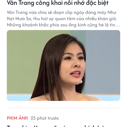
Vân Trang công khai nỗi nhớ đặc biệt
Vân Trang vừa chia sẻ đoạn clip ngày đóng máy Như
Hạt Mưa Sa, thu hút sự quan tâm của nhiều khán giả.
Những khoảnh khắc phía sau ống kính cũng hé lộ tình
cảm đặc biệt mà nữ diễn viên dành cho ê-kíp bộ phim.
PHIM ẢNH
25 phút trước