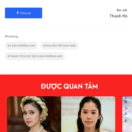
Bài viết
Chia sẻ
Thanh Hà
#Hashtag
#
Á HẬU PHƯƠNG ANH
#
HOA HẬU VIỆT NAM 2020
#
THÀNH TÍCH HỌC TẬP Á HẬU PHƯƠNG ANH
ĐƯỢC QUAN TÂM