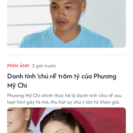
PHIM ẢNH
2 giờ trước
Danh tính 'chú rể' trăm tỷ của Phương
Mỹ Chi
Phương Mỹ Chi chính thức hé lộ danh tính 'chú rể' sau
loạt hint gây tò mò, thu hút sự chú ý lớn từ khán giả.