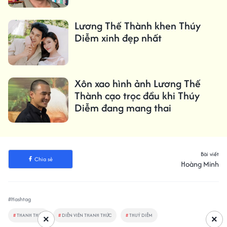
Lương Thế Thành khen Thúy
Diễm xinh đẹp nhất
Xôn xao hình ảnh Lương Thế
Thành cạo trọc đầu khi Thúy
Diễm đang mang thai
Bài viết
Chia sẻ
Hoàng Minh
#Hashtag
#
THANH THỨC
#
DIỄN VIÊN THANH THỨC
#
THUÝ DIỄM
×
×