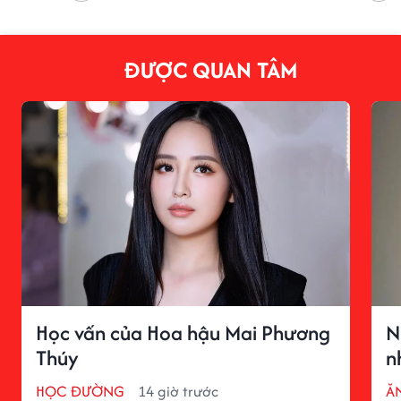
ĐƯỢC QUAN TÂM
Học vấn của Hoa hậu Mai Phương
N
Thúy
n
HỌC ĐƯỜNG
14 giờ trước
ĂN