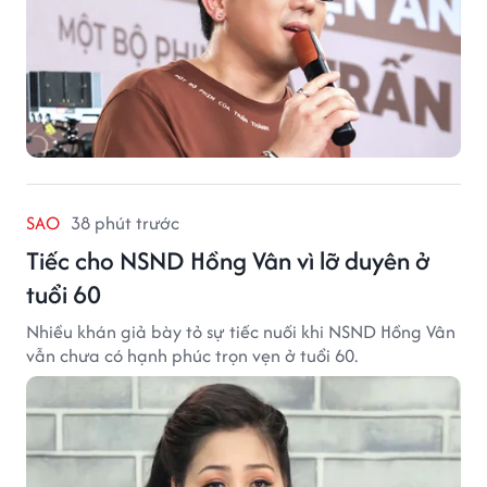
SAO
38 phút trước
Tiếc cho NSND Hồng Vân vì lỡ duyên ở
tuổi 60
Nhiều khán giả bày tỏ sự tiếc nuối khi NSND Hồng Vân
vẫn chưa có hạnh phúc trọn vẹn ở tuổi 60.