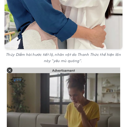
Thúy Diễm hài hước tiết lộ, nhân vật do Thanh Thức thể hiện lần
này "yêu mù quáng".
Advertisement