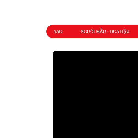
SAO
NGƯỜI MẪU - HOA HẬU