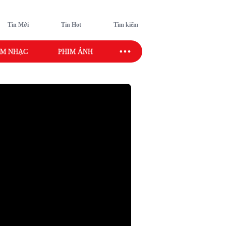
Tin Mới
Tin Hot
Tìm kiếm
M NHẠC
PHIM ẢNH
SAO SPORT