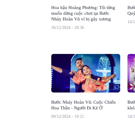
Hoa hậu Hoàng Phương: Tôi từng
Bướ
muốn dừng cuộc chơi tại Bước
Quỳ
Nhảy Hoàn Vũ vì bị gãy xương
14/1
16/12/2024 - 20:36
Bước Nhảy Hoàn Vũ: Cuộc Chiến
Bướ
Hoa Thần - Người Đi Kẻ Ở
khó
09/12/2024 - 10:21
24/1