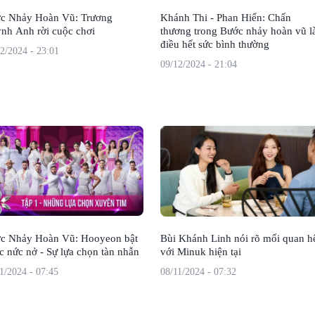
c Nhảy Hoàn Vũ: Trương
Khánh Thi - Phan Hiển: Chấn
nh Anh rời cuộc chơi
thương trong Bước nhảy hoàn vũ l
điều hết sức bình thường
2/2024 - 23:01
09/12/2024 - 21:04
c Nhảy Hoàn Vũ: Hooyeon bật
Bùi Khánh Linh nói rõ mối quan h
c nức nở - Sự lựa chọn tàn nhẫn
với Minuk hiện tại
1/2024 - 07:45
08/11/2024 - 07:32