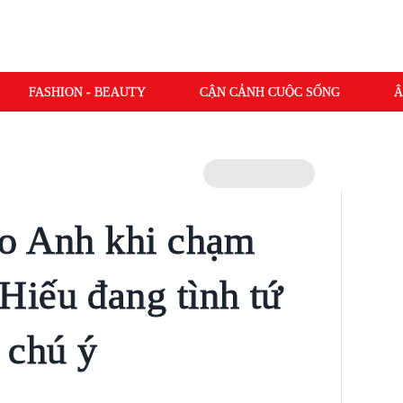
FASHION - BEAUTY
CẬN CẢNH CUỘC SỐNG
Â
ảo Anh khi chạm
iếu đang tình tứ
 chú ý