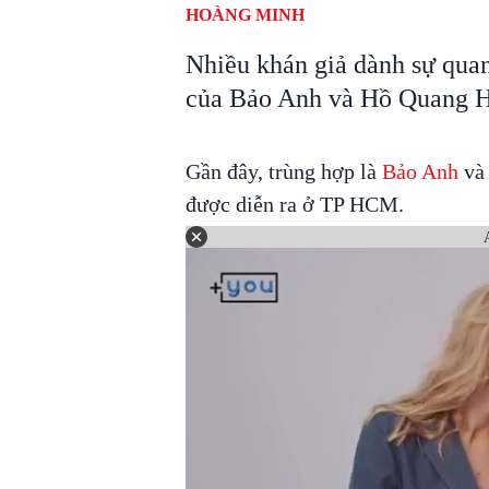
HOÀNG MINH
Nhiều khán giả dành sự qua
của Bảo Anh và Hồ Quang H
Gần đây, trùng hợp là
Bảo Anh
và 
được diễn ra ở TP HCM.