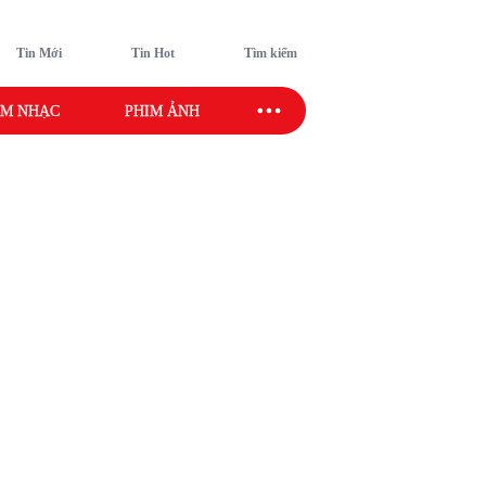
Tin Mới
Tin Hot
Tìm kiếm
M NHẠC
PHIM ẢNH
SAO SPORT