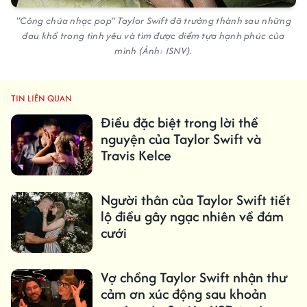
"Công chúa nhạc pop" Taylor Swift đã trưởng thành sau những
đau khổ trong tình yêu và tìm được điểm tựa hạnh phúc của
mình (Ảnh: ISNV).
TIN LIÊN QUAN
Điều đặc biệt trong lời thề
nguyện của Taylor Swift và
Travis Kelce
Người thân của Taylor Swift tiết
lộ điều gây ngạc nhiên về đám
cưới
Vợ chồng Taylor Swift nhận thư
cảm ơn xúc động sau khoản