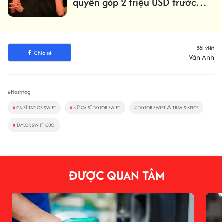
quyên góp 2 triệu USD trước
đám cưới
Bài viết
Chia sẻ
Vân Anh
#Hashtag
#
CA SĨ TAYLOR SWIFT
#
NỮ CA SĨ TAYLOR SWIFT
#
TAYLOR SWIFT VÀ TRAVIS KELCE
#
TAYLOR SWIFT CƯỚI
ĐƯỢC QUAN TÂM