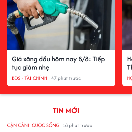
Giá xăng dầu hôm nay 8/8: Tiếp
H
tục giảm nhẹ
T
BĐS - TÀI CHÍNH
47 phút trước
H
TIN MỚI
CẬN CẢNH CUỘC SỐNG
18 phút trước