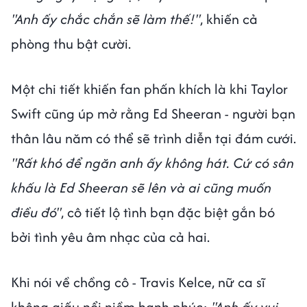
"Anh ấy chắc chắn sẽ làm thế!"
, khiến cả
phòng thu bật cười.
Một chi tiết khiến fan phấn khích là khi Taylor
Swift cũng úp mở rằng Ed Sheeran - người bạn
thân lâu năm có thể sẽ trình diễn tại đám cưới.
"Rất khó để ngăn anh ấy không hát. Cứ có sân
khấu là Ed Sheeran sẽ lên và ai cũng muốn
điều đó"
, cô tiết lộ tình bạn đặc biệt gắn bó
bởi tình yêu âm nhạc của cả hai.
Khi nói về chồng cô - Travis Kelce, nữ ca sĩ
không giấu nổi niềm hạnh phúc:
"Anh ấy vui