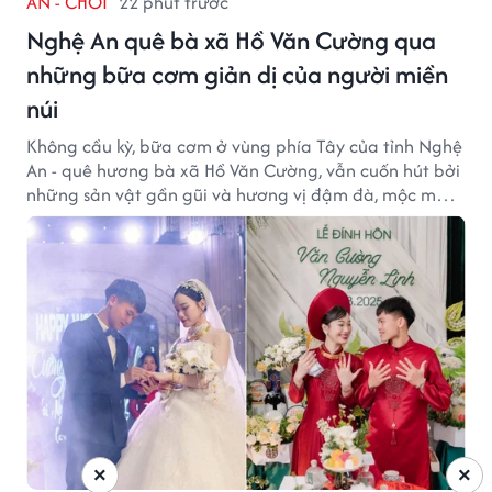
ĂN - CHƠI
22 phút trước
Nghệ An quê bà xã Hồ Văn Cường qua
những bữa cơm giản dị của người miền
núi
Không cầu kỳ, bữa cơm ở vùng phía Tây của tỉnh Nghệ
An - quê hương bà xã Hồ Văn Cường, vẫn cuốn hút bởi
những sản vật gần gũi và hương vị đậm đà, mộc mạc
của núi rừng.
×
×