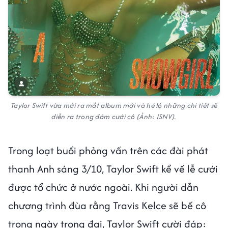
Taylor Swift vừa mới ra mắt album mới và hé lộ những chi tiết sẽ
diễn ra trong đám cưới cô (Ảnh: ISNV).
Trong loạt buổi phỏng vấn trên các đài phát
thanh Anh sáng 3/10, Taylor Swift kể về lễ cưới
được tổ chức ở nước ngoài. Khi người dẫn
chương trình đùa rằng Travis Kelce sẽ bế cô
trong ngày trọng đại, Taylor Swift cười đáp: