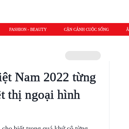
FASHION - BEAUTY
CẬN CẢNH CUỘC SỐNG
Â
iệt Nam 2022 từng
ệt thị ngoại hình
cho biết trong quá khứ cô từng