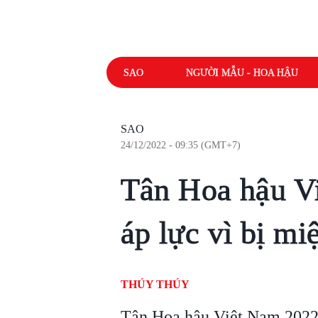
SAO
NGƯỜI MẪU - HOA HẬU
SAO
24/12/2022 - 09:35 (GMT+7)
Tân Hoa hậu V
áp lực vì bị mi
THÚY THÚY
Tân Hoa hậu Việt Nam 2022 