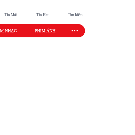
Tin Mới
Tin Hot
Tìm kiếm
M NHẠC
PHIM ẢNH
SAO SPORT