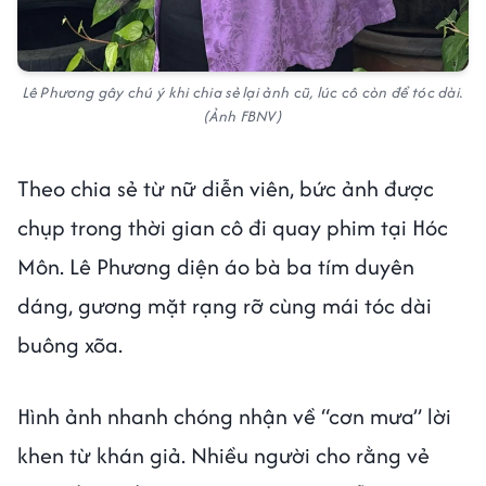
Lê Phương gây chú ý khi chia sẻ lại ảnh cũ, lúc cô còn để tóc dài.
(Ảnh FBNV)
Theo chia sẻ từ nữ diễn viên, bức ảnh được
chụp trong thời gian cô đi quay phim tại Hóc
Môn. Lê Phương diện áo bà ba tím duyên
dáng, gương mặt rạng rỡ cùng mái tóc dài
buông xõa.
Hình ảnh nhanh chóng nhận về “cơn mưa” lời
khen từ khán giả. Nhiều người cho rằng vẻ