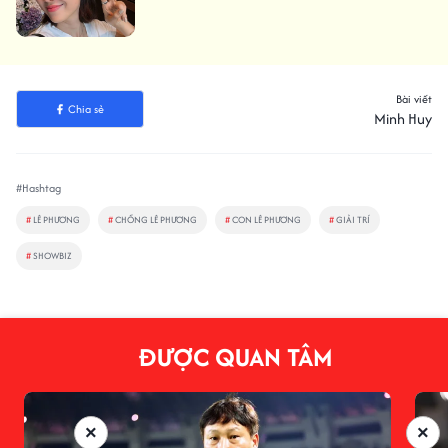
Bài viết
Chia sẻ
Minh Huy
#Hashtag
#
LÊ PHƯƠNG
#
CHỒNG LÊ PHƯƠNG
#
CON LÊ PHƯƠNG
#
GIẢI TRÍ
#
SHOWBIZ
ĐƯỢC QUAN TÂM
×
×