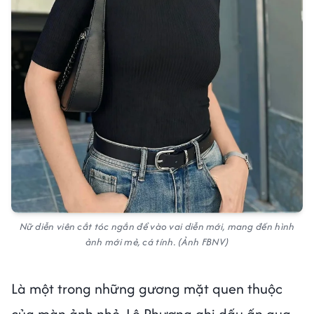
Nữ diễn viên cắt tóc ngắn để vào vai diễn mới, mang đến hình
ảnh mới mẻ, cá tính. (Ảnh FBNV)
Là một trong những gương mặt quen thuộc
của màn ảnh nhỏ, Lê Phương ghi dấu ấn qua