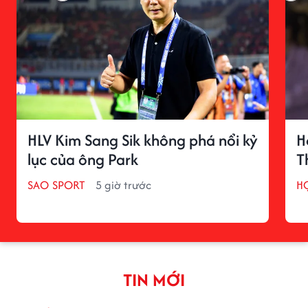
HLV Kim Sang Sik không phá nổi kỷ
H
lục của ông Park
T
SAO SPORT
5 giờ trước
H
TIN MỚI