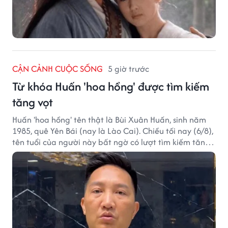
CẬN CẢNH CUỘC SỐNG
5 giờ trước
Từ khóa Huấn 'hoa hồng' được tìm kiếm
tăng vọt
Huấn 'hoa hồng' tên thật là Bùi Xuân Huấn, sinh năm
1985, quê Yên Bái (nay là Lào Cai). Chiều tối nay (6/8),
tên tuổi của người này bất ngờ có lượt tìm kiếm tăng
vọt.