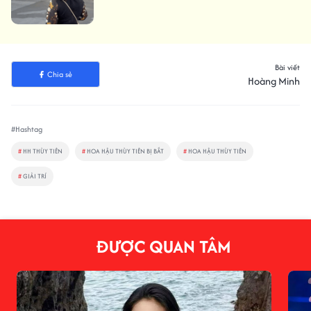
Bài viết
Chia sẻ
Hoàng Minh
#Hashtag
#
HH THÙY TIÊN
#
HOA HẬU THÙY TIÊN BỊ BẮT
#
HOA HẬU THÙY TIÊN
#
GIẢI TRÍ
ĐƯỢC QUAN TÂM