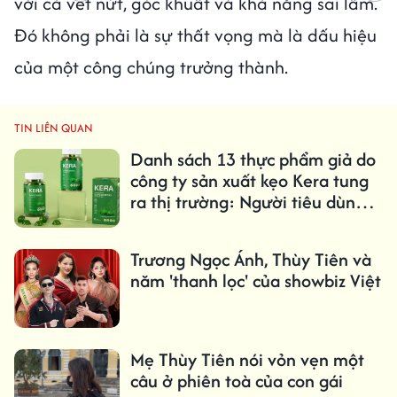
với cả vết nứt, góc khuất và khả năng sai lầm.
Đó không phải là sự thất vọng mà là dấu hiệu
của một công chúng trưởng thành.
TIN LIÊN QUAN
Danh sách 13 thực phẩm giả do
công ty sản xuất kẹo Kera tung
ra thị trường: Người tiêu dùng
cần biết ngay
Trương Ngọc Ánh, Thùy Tiên và
năm 'thanh lọc' của showbiz Việt
Mẹ Thùy Tiên nói vỏn vẹn một
câu ở phiên toà của con gái