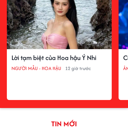
Lời tạm biệt của Hoa hậu Ý Nhi
C
NGƯỜI MẪU - HOA HẬU
12 giờ trước
Â
TIN MỚI