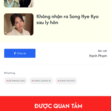
Không nhận ra Song Hye Kyo
sau ly hôn
Bài viết
Chia sẻ
Hạnh Phạm
#Hashtag
#
LEE KWANG SOO
#
SONG JOONG KI
#
SONG HYE KYO
ĐƯỢC QUAN TÂM