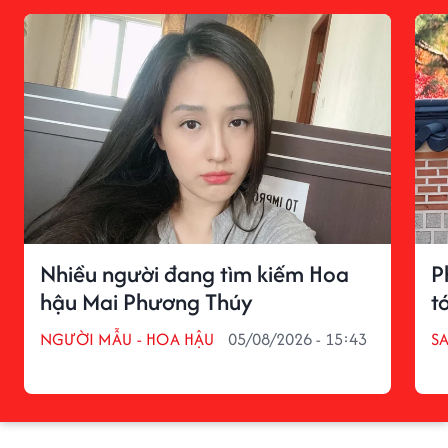
Nhiều người đang tìm kiếm Hoa
P
hậu Mai Phương Thúy
tớ
NGƯỜI MẪU - HOA HẬU
05/08/2026 - 15:43
S