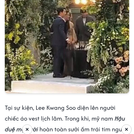
Tại sự kiện, Lee Kwang Soo diện lên người
chiếc áo vest lịch lãm. Trong khi, mỹ nam
Hậu
duệ mặt trời
hoàn toàn sưởi ấm trái tim người
×
×