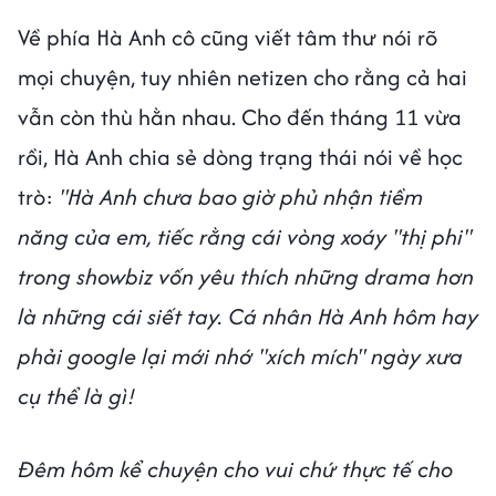
Về phía Hà Anh cô cũng viết tâm thư nói rõ
mọi chuyện, tuy nhiên netizen cho rằng cả hai
vẫn còn thù hằn nhau. Cho đến tháng 11 vừa
rồi, Hà Anh chia sẻ dòng trạng thái nói về học
trò:
"Hà Anh chưa bao giờ phủ nhận tiềm
năng của em, tiếc rằng cái vòng xoáy "thị phi"
trong showbiz vốn yêu thích những drama hơn
là những cái siết tay. Cá nhân Hà Anh hôm hay
phải google lại mới nhớ "xích mích" ngày xưa
cụ thể là gì!
Đêm hôm kể chuyện cho vui chứ thực tế cho