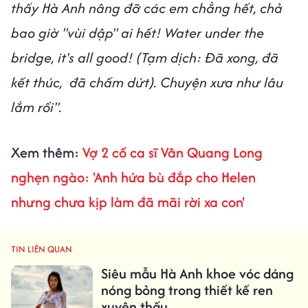
thấy Hà Anh nâng đỡ các em chẳng hết, chả
bao giờ "vùi dập" ai hết! Water under the
bridge, it's all good! (Tạm dịch: Đã xong, đã
kết thúc, đã chấm dứt). Chuyện xưa như lâu
lắm rồi".
Xem thêm:
Vợ 2 cố ca sĩ Vân Quang Long
nghẹn ngào: 'Anh hứa bù đắp cho Helen
nhưng chưa kịp làm đã mãi rời xa con'
TIN LIÊN QUAN
Siêu mẫu Hà Anh khoe vóc dáng
nóng bỏng trong thiết kế ren
xuyên thấu