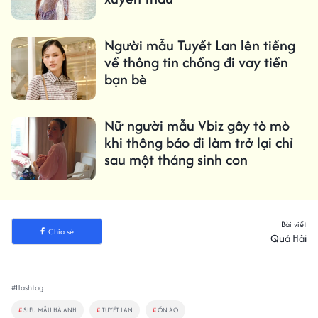
Người mẫu Tuyết Lan lên tiếng
về thông tin chồng đi vay tiền
bạn bè
Nữ người mẫu Vbiz gây tò mò
khi thông báo đi làm trở lại chỉ
sau một tháng sinh con
Bài viết
Chia sẻ
Quá Hải
#Hashtag
#
SIÊU MẪU HÀ ANH
#
TUYẾT LAN
#
ỒN ÀO