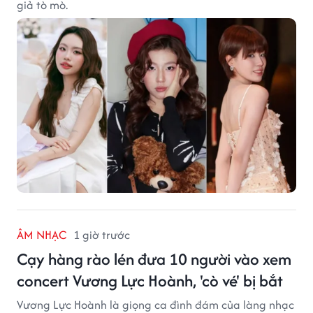
giả tò mò.
ÂM NHẠC
1 giờ trước
Cạy hàng rào lén đưa 10 người vào xem
concert Vương Lực Hoành, 'cò vé' bị bắt
Vương Lực Hoành là giọng ca đình đám của làng nhạc