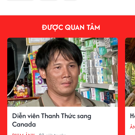
ĐƯỢC QUAN TÂM
Diễn viên Thanh Thức sang
H
Canada
Â