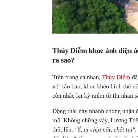
Thúy Diễm khoe ảnh diện 
ra sao?
Trên trang cá nhan,
Thúy Diễm
đă
xẻ" táo bạo, khoe khéo hình thể 
còn nhắc lại kỷ niệm từ thi nhan 
Động thái này nhanh chóng nhận 
mộ. Không những vậy, Lương Thế 
thốt lên:
"Ý, ai chịu nổi, chết tui"
.