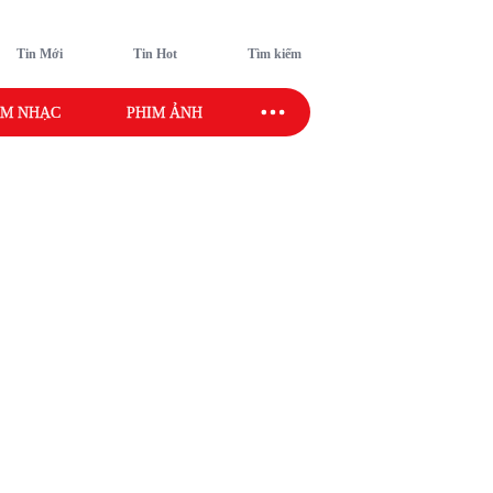
Tin Mới
Tin Hot
Tìm kiếm
M NHẠC
PHIM ẢNH
SAO SPORT