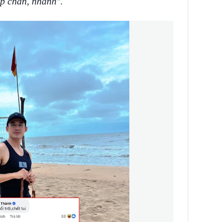
óp chân, nhanh".