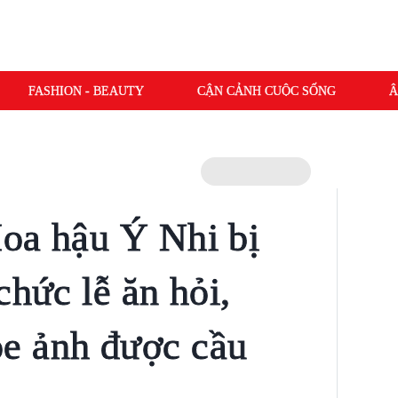
FASHION - BEAUTY
CẬN CẢNH CUỘC SỐNG
Â
oa hậu Ý Nhi bị
chức lễ ăn hỏi,
e ảnh được cầu