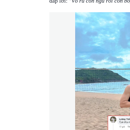
đáp lời:
"Vô ru con ngủ rồi còn b