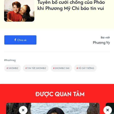
Tuyên bố cưới chồng của Pháo
khi Phương Mỹ Chi báo tin vui
Bài viết
Chia sẻ
Phương Vy
#Hashtag
#
SHOWBIZ
#
TIN TỨC SHOWBIZ
#
SHOWBIZ 24H
#
VŨ CÁT TƯỜNG
ĐƯỢC QUAN TÂM
×
×