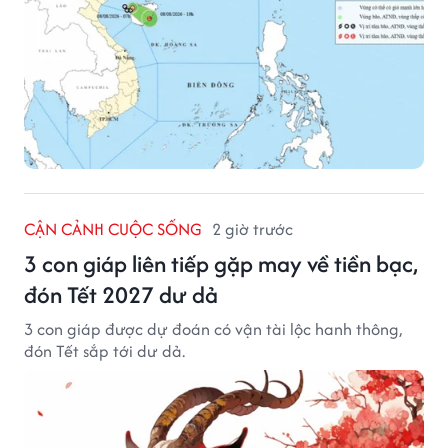
CẬN CẢNH CUỘC SỐNG
2 giờ trước
3 con giáp liên tiếp gặp may về tiền bạc,
đón Tết 2027 dư dả
3 con giáp được dự đoán có vận tài lộc hanh thông,
đón Tết sắp tới dư dả.