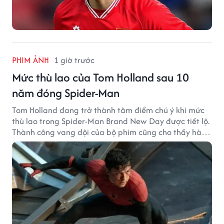
PHIM ẢNH
1 giờ trước
Mức thù lao của Tom Holland sau 10
năm đóng Spider-Man
Tom Holland đang trở thành tâm điểm chú ý khi mức
thù lao trong Spider-Man Brand New Day được tiết lộ.
Thành công vang dội của bộ phim cũng cho thấy hành
trình thăng hạng đáng chú ý của nam diễn viên sau
một thập kỷ gắn bó với vai Người Nhện.