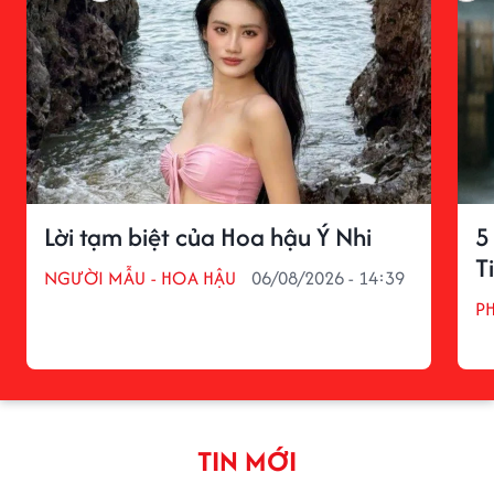
Lời tạm biệt của Hoa hậu Ý Nhi
5
T
NGƯỜI MẪU - HOA HẬU
06/08/2026 - 14:39
P
TIN MỚI