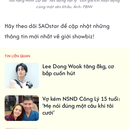
nói rằng Minh Dự đã "tác động vật lý" con gái khi hoạt động
cùng một sân khấu. Ảnh: FBNV
Hãy theo dõi SAOstar để cập nhật những
thông tin mới nhất về giới showbiz!
TIN LIÊN QUAN
Lee Dong Wook tăng 8kg, cơ
bắp cuốn hút
Vợ kém NSND Công Lý 15 tuổi:
'Mẹ nói đúng một câu khi tôi
cưới'