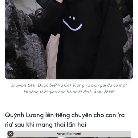
Showbiz 24h: Được biết Vũ Cát Tường và bạn gái đã có một
khoảng thời gian hẹn hò nhất định. Ảnh: FBNV
Quỳnh Lương lên tiếng chuyện cho con 'ra
rìa' sau khi mang thai lần hai
Advertisement