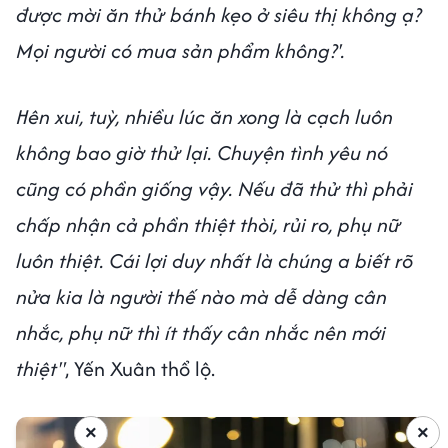
được mời ăn thử bánh kẹo ở siêu thị không ạ?
Mọi người có mua sản phẩm không?'.
Hên xui, tuỳ, nhiều lúc ăn xong là cạch luôn
không bao giờ thử lại. Chuyện tình yêu nó
cũng có phần giống vậy. Nếu đã thử thì phải
chấp nhận cả phần thiệt thòi, rủi ro, phụ nữ
luôn thiệt. Cái lợi duy nhất là chúng a biết rõ
nửa kia là người thế nào mà dễ dàng cân
nhắc, phụ nữ thì ít thấy cân nhắc nên mới
thiệt"
, Yến Xuân thổ lộ.
×
×