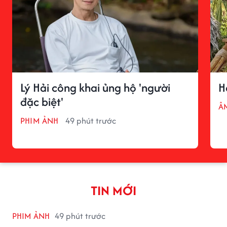
Lý Hải công khai ủng hộ 'người
H
đặc biệt'
Â
PHIM ẢNH
49 phút trước
TIN MỚI
PHIM ẢNH
49 phút trước