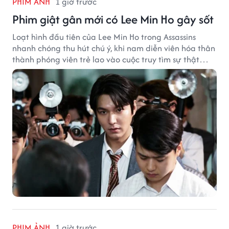
PHIM ẢNH
1 giờ trước
Phim giật gân mới có Lee Min Ho gây sốt
Loạt hình đầu tiên của Lee Min Ho trong Assassins
nhanh chóng thu hút chú ý, khi nam diễn viên hóa thân
thành phóng viên trẻ lao vào cuộc truy tìm sự thật
phía sau một vụ ám sát gây chấn động Hàn Quốc.
PHIM ẢNH
1 giờ trước