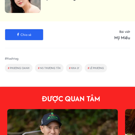
Bài viết
Chia sẻ
Mỹ Miều
#Hashtag
#
PHƯƠNG OANH
#
NS THƯƠNG TÍN
#
KHA LY
#
LÊ PHƯƠNG
ĐƯỢC QUAN TÂM