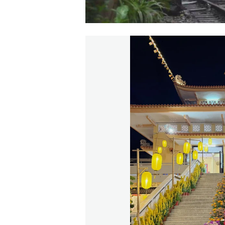
00:00
/
00:59
VIETNAM HLS