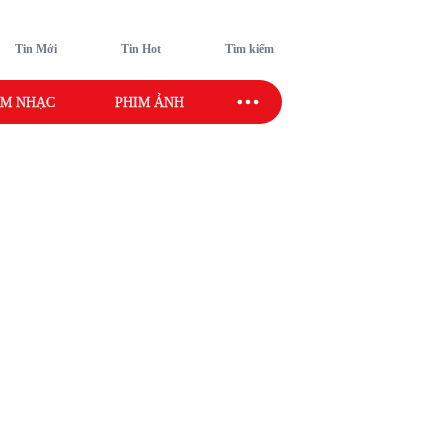
Tin Mới
Tin Hot
Tìm kiếm
M NHẠC
PHIM ẢNH
SAO SPORT