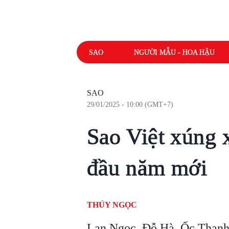
SAO
NGƯỜI MẪU - HOA HẬU
SAO
29/01/2025 - 10:00 (GMT+7)
Sao Việt xúng 
đầu năm mới
THÚY NGỌC
Lan Ngọc, Đỗ Hà, Ốc Thanh 