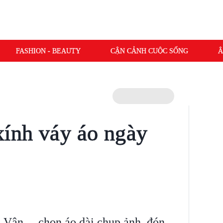
FASHION - BEAUTY
CẬN CẢNH CUỘC SỐNG
Â
xính váy áo ngày
Vân,... chọn áo dài chụp ảnh, đón