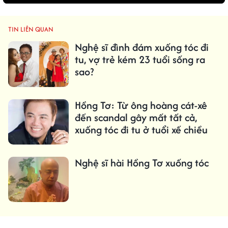
TIN LIÊN QUAN
Nghệ sĩ đình đám xuống tóc đi
tu, vợ trẻ kém 23 tuổi sống ra
sao?
Hồng Tơ: Từ ông hoàng cát-xê
đến scandal gây mất tất cả,
xuống tóc đi tu ở tuổi xế chiều
Nghệ sĩ hài Hồng Tơ xuống tóc