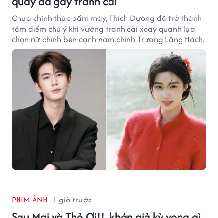
quay đã gây tranh cãi
Chưa chính thức bấm máy, Thích Đường đã trở thành
tâm điểm chú ý khi vướng tranh cãi xoay quanh lựa
chọn nữ chính bên cạnh nam chính Trương Lăng Hách.
PHIM ẢNH
1 giờ trước
Sau Mai và Thỏ Ơi!!, khán giả kỳ vọng gì