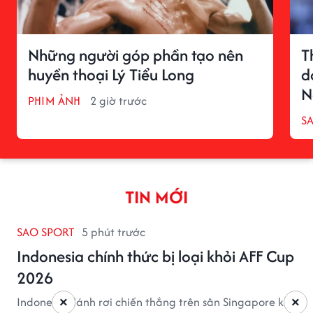
Những người góp phần tạo nên
T
huyền thoại Lý Tiểu Long
d
N
PHIM ẢNH
2 giờ trước
S
TIN MỚI
SAO SPORT
5 phút trước
Indonesia chính thức bị loại khỏi AFF Cup
2026
Indonesia đánh rơi chiến thắng trên sân Singapore khi
×
×