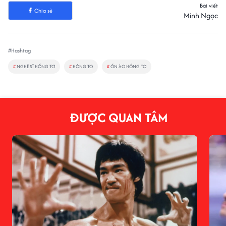
Bài viết
Chia sẻ
Minh Ngọc
#Hashtag
#
NGHỆ SĨ HỒNG TƠ
#
HÔNG TO
#
ỒN ÀO HỒNG TƠ
ĐƯỢC QUAN TÂM