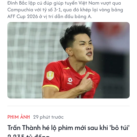
Đình Bắc lập cú đúp giúp tuyển Việt Nam vượt qua
Campuchia với tỷ số 3-1, qua đó khép lại vòng bảng
AFF Cup 2026 ở vị trí dẫn đầu bảng A.
PHIM ẢNH
29 phút trước
Trấn Thành hé lộ phim mới sau khi 'bỏ túi'
2.235 tỷ đồng