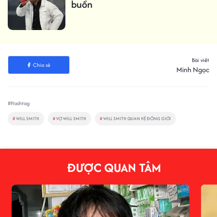
buồn
Bài viết
Chia sẻ
Minh Ngọc
#Hashtag
#
WILL SMITH
#
VỢ WILL SMITH
#
WILL SMITH QUAN HỆ ĐỒNG GIỚI
ĐƯỢC QUAN TÂM