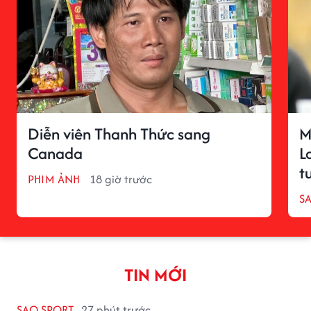
Diễn viên Thanh Thức sang
M
Canada
L
t
PHIM ẢNH
18 giờ trước
S
TIN MỚI
SAO SPORT
27 phút trước