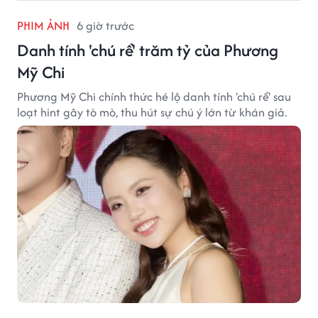
PHIM ẢNH
6 giờ trước
Danh tính 'chú rể' trăm tỷ của Phương
Mỹ Chi
Phương Mỹ Chi chính thức hé lộ danh tính 'chú rể' sau
loạt hint gây tò mò, thu hút sự chú ý lớn từ khán giả.