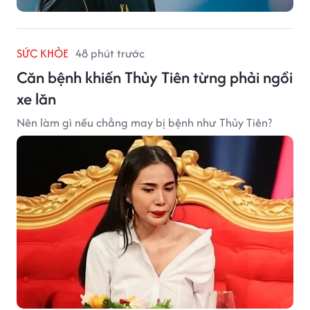
SỨC KHỎE
48 phút trước
Căn bệnh khiến Thủy Tiên từng phải ngồi
xe lăn
Nên làm gì nếu chẳng may bị bệnh như Thủy Tiên?