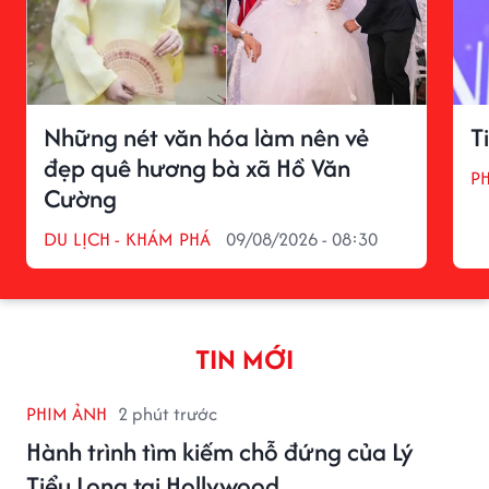
Những nét văn hóa làm nên vẻ
T
đẹp quê hương bà xã Hồ Văn
P
Cường
DU LỊCH - KHÁM PHÁ
09/08/2026 - 08:30
TIN MỚI
PHIM ẢNH
2 phút trước
Hành trình tìm kiếm chỗ đứng của Lý
Tiểu Long tại Hollywood