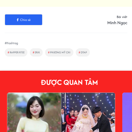
Bài viết
Chia sẻ
Minh Ngọc
#Hashtag
#
RAPPER RTEE
#
ERIK
#
PHƯƠNG MỸ CHI
#
DTAP
ĐƯỢC QUAN TÂM