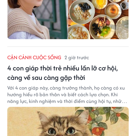
CẬN CẢNH CUỘC SỐNG
2 giờ trước
4 con giáp thời trẻ nhiều lần lỡ cơ hội,
càng về sau càng gặp thời
Với 4 con giáp này, càng trưởng thành, họ càng có xu
hướng hiểu rõ bản thân và biết cách lựa chọn. Khi
năng lực, kinh nghiệm và thời điểm cùng hội tụ, những
cơ hội từng tưởng đã vuột mất có thể được thay thế
bằng những cơ hội phù hợp hơn.