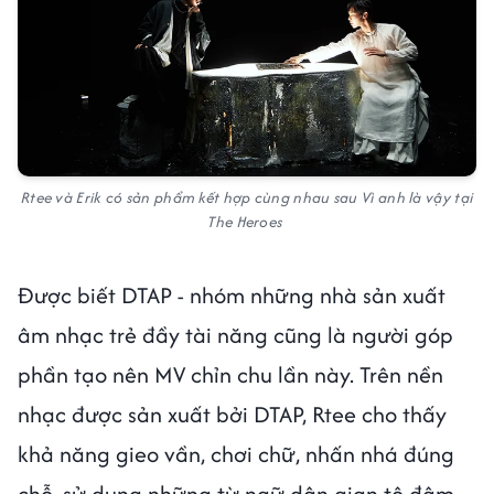
Rtee và Erik có sản phẩm kết hợp cùng nhau sau Vì anh là vậy tại
The Heroes
Được biết DTAP - nhóm những nhà sản xuất
âm nhạc trẻ đầy tài năng cũng là người góp
phần tạo nên MV chỉn chu lần này. Trên nền
nhạc được sản xuất bởi DTAP, Rtee cho thấy
khả năng gieo vần, chơi chữ, nhấn nhá đúng
chỗ, sử dụng những từ ngữ dân gian tô đậm