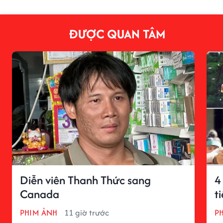
ĐƯỢC QUAN TÂM
Diễn viên Thanh Thức sang
4
Canada
t
PHIM ẢNH
11 giờ trước
P