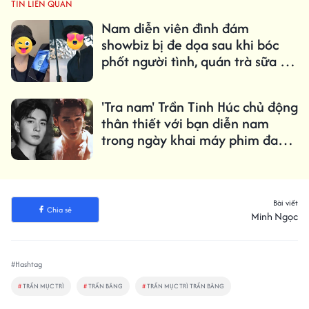
TIN LIÊN QUAN
Nam diễn viên đình đám
showbiz bị đe dọa sau khi bóc
phốt người tình, quán trà sữa bị
tố cáo
'Tra nam' Trần Tinh Húc chủ động
thân thiết với bạn diễn nam
trong ngày khai máy phim đam
mỹ
Bài viết
Chia sẻ
Minh Ngọc
#Hashtag
#
TRẦN MỤC TRÌ
#
TRẦN BĂNG
#
TRẦN MỤC TRÌ TRẦN BĂNG