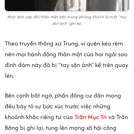
Hình ảnh cặp đôi thân mật bên trong phòng khách bị một "tay
săn ảnh" ghi lại.
Theo truyền thông xứ Trung, vì quên kéo rèm
nên mọi hành động thân mật của hai ngôi sao
đình đám này đã bị "tay săn ảnh" kể trên quay
lén.
Bên cạnh bất ngờ, phần đông cư dân mạng
đều bày tỏ sự bức xúc trước việc những
khoảnh khắc riêng tư của
Trần Mục Trì
và Trần
Băng bị ghi lại, tung lên mạng xã hội công