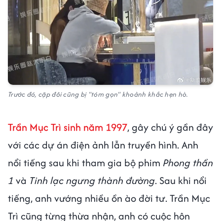
Trước đó, cặp đôi cũng bị "tóm gọn" khoảnh khắc hẹn hò.
Trần Mục Trì sinh năm 1997
, gây chú ý gần đây
với các dự án điện ảnh lẫn truyền hình. Anh
nổi tiếng sau khi tham gia bộ phim
Phong thần
1
và
Tinh lạc ngưng thành đường
. Sau khi nổi
tiếng, anh vướng nhiều ồn ào đời tư. Trần Mục
Trì cũng từng thừa nhận, anh có cuộc hôn