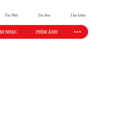
Tin Mới
Tin Hot
Tìm kiếm
M NHẠC
PHIM ẢNH
SAO SPORT