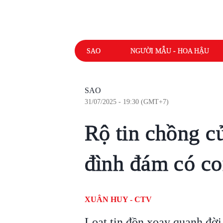
SAO
NGƯỜI MẪU - HOA HẬU
SAO
31/07/2025 - 19:30 (GMT+7)
Rộ tin chồng c
đình đám có co
XUÂN HUY - CTV
Loạt tin đồn xoay quanh đời