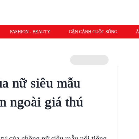
FASHION - BEAUTY
CẬN CẢNH CUỘC SỐNG
Â
ủa nữ siêu mẫu
n ngoài giá thú
 tư của chồng nữ siêu mẫu nổi tiếng