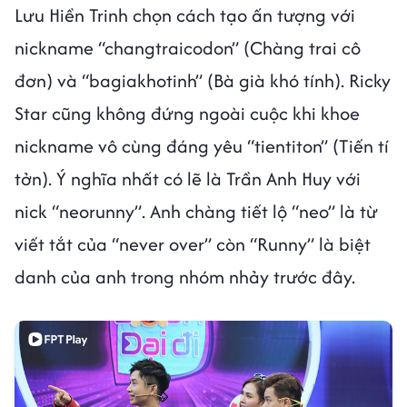
Lưu Hiền Trinh chọn cách tạo ấn tượng với
nickname “changtraicodon” (Chàng trai cô
đơn) và “bagiakhotinh” (Bà già khó tính). Ricky
Star cũng không đứng ngoài cuộc khi khoe
nickname vô cùng đáng yêu “tientiton” (Tiến tí
tởn). Ý nghĩa nhất có lẽ là Trần Anh Huy với
nick “neorunny”. Anh chàng tiết lộ “neo” là từ
viết tắt của “never over” còn “Runny” là biệt
danh của anh trong nhóm nhảy trước đây.