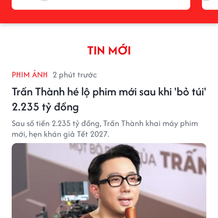
TIN MỚI
PHIM ẢNH
2 phút trước
Trấn Thành hé lộ phim mới sau khi 'bỏ túi'
2.235 tỷ đồng
Sau số tiền 2.235 tỷ đồng, Trấn Thành khai máy phim
mới, hẹn khán giả Tết 2027.