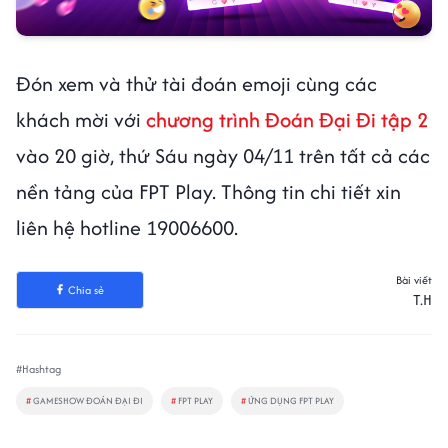
Đón xem và thử tài đoán emoji cùng các
khách mời với
chương trình Đoán Đại Đi tập 2
vào 20 giờ, thứ Sáu ngày 04/11 trên tất cả các
nền tảng của FPT Play. Thông tin chi tiết xin
liên hệ hotline 19006600.
Bài viết
Chia sẻ
T.H
#Hashtag
#
GAMESHOW ĐOÁN ĐẠI ĐI
#
FPT PLAY
#
ỨNG DỤNG FPT PLAY