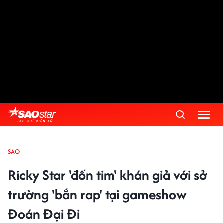
SAO
Ricky Star 'đốn tim' khán giả với sở
trường 'bắn rap' tại gameshow
Đoán Đại Đi