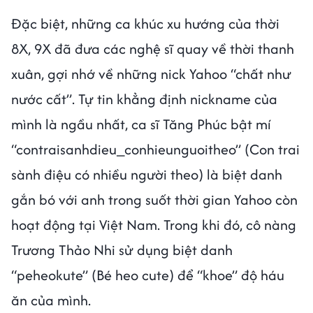
Đặc biệt, những ca khúc xu hướng của thời
8X, 9X đã đưa các nghệ sĩ quay về thời thanh
xuân, gợi nhớ về những nick Yahoo “chất như
nước cất”. Tự tin khẳng định nickname của
mình là ngầu nhất, ca sĩ Tăng Phúc bật mí
“contraisanhdieu_conhieunguoitheo” (Con trai
sành điệu có nhiều người theo) là biệt danh
gắn bó với anh trong suốt thời gian Yahoo còn
hoạt động tại Việt Nam. Trong khi đó, cô nàng
Trương Thảo Nhi sử dụng biệt danh
“peheokute” (Bé heo cute) để “khoe” độ háu
ăn của mình.