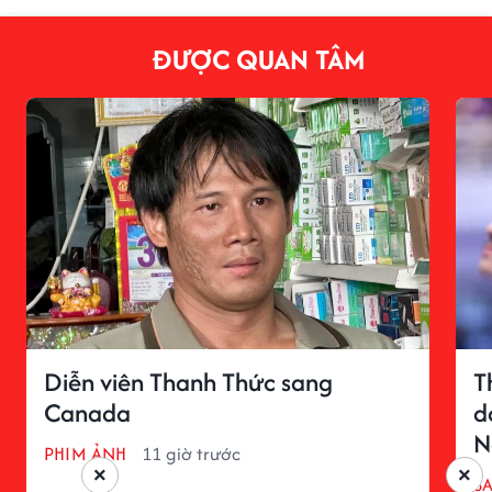
ĐƯỢC QUAN TÂM
Diễn viên Thanh Thức sang
T
Canada
d
N
PHIM ẢNH
11 giờ trước
×
×
S