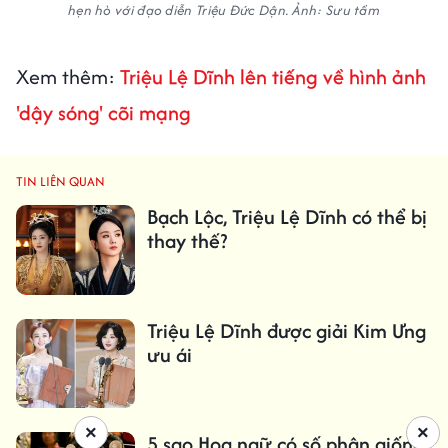
hẹn hò với đạo diễn Triệu Đức Dận. Ảnh: Sưu tầm
Xem thêm:
Triệu Lệ Dĩnh lên tiếng về hình ảnh
'dậy sóng' cõi mạng
TIN LIÊN QUAN
Bạch Lộc, Triệu Lệ Dĩnh có thể bị
thay thế?
Triệu Lệ Dĩnh được giải Kim Ưng
ưu ái
×
×
5 sao Hoa ngữ có số phận giống