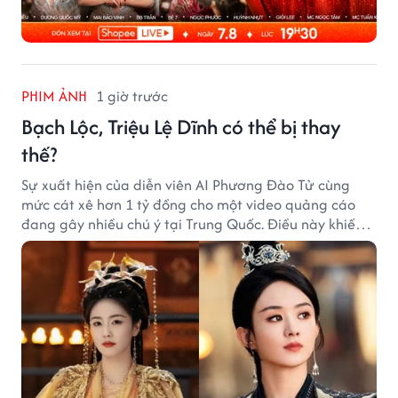
PHIM ẢNH
1 giờ trước
Bạch Lộc, Triệu Lệ Dĩnh có thể bị thay
thế?
Sự xuất hiện của diễn viên AI Phương Đào Tử cùng
mức cát xê hơn 1 tỷ đồng cho một video quảng cáo
đang gây nhiều chú ý tại Trung Quốc. Điều này khiến
không ít người đặt câu hỏi liệu những ngôi sao hàng
đầu như Bạch Lộc, Triệu Lệ Dĩnh có thể bị thay thế
trong tương lai.