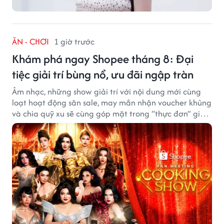
ĂN - CHƠI
1 giờ trước
Khám phá ngay Shopee tháng 8: Đại
tiệc giải trí bùng nổ, ưu đãi ngập tràn
Âm nhạc, những show giải trí với nội dung mới cùng
loạt hoạt động săn sale, may mắn nhận voucher khủng
và chia quỹ xu sẽ cùng góp mặt trong “thực đơn” giải
trí cuối tuần trên Shopee, diễn ra liên tiếp vào ngày
7/8 và 8/8.