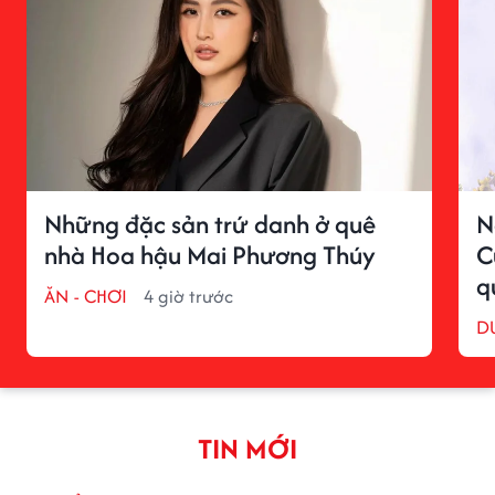
Những đặc sản trứ danh ở quê
N
nhà Hoa hậu Mai Phương Thúy
C
q
ĂN - CHƠI
4 giờ trước
D
TIN MỚI