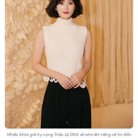
Nhiều khán giả hy vọng Triệu Lệ Dĩnh sẽ sớm lên tiếng về tin đồn