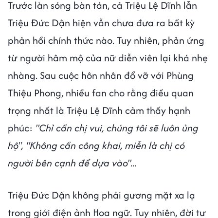
Trước làn sóng bàn tán, cả Triệu Lệ Dĩnh lẫn
Triệu Đức Dận hiện vẫn chưa đưa ra bất kỳ
phản hồi chính thức nào. Tuy nhiên, phản ứng
từ người hâm mộ của nữ diễn viên lại khá nhẹ
nhàng. Sau cuộc hôn nhân đổ vỡ với Phùng
Thiệu Phong, nhiều fan cho rằng điều quan
trọng nhất là Triệu Lệ Dĩnh cảm thấy hạnh
phúc:
"Chỉ cần chị vui, chúng tôi sẽ luôn ủng
hộ", "Không cần công khai, miễn là chị có
người bên cạnh để dựa vào"...
Triệu Đức Dận không phải gương mặt xa lạ
trong giới điện ảnh Hoa ngữ. Tuy nhiên, đời tư