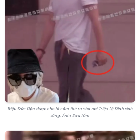
Triệu Đức Dận được cho là cầm thẻ ra vào nơi Triệu Lệ Dĩnh sinh
sống. Ảnh: Sưu tầm