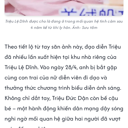
Triệu Lệ Dĩnh được cho là đang ở trong mối quan hệ tình cảm sau
4 năm kể từ khi ly hôn. Ảnh: Sưu tầm
Theo tiết lộ từ tay săn ảnh này, đạo diễn Triệu
đã nhiều lần xuất hiện tại khu nhà riêng của
Triệu Lệ Dĩnh. Vào ngày 28/4, anh bị bắt gặp
cùng con trai của nữ diễn viên đi dạo và
thưởng thức chương trình biểu diễn ánh sáng.
Không chỉ dắt tay, Triệu Đức Dận còn bế cậu
bé – một hành động khiến dân mạng dậy sóng
nghi ngờ mối quan hệ giữa hai người đã vượt