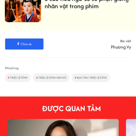
nhân vật trong phim
Bài viết
Chia sẻ
Phương Vy
#Hashtag
#
TRIỆU LỆ DĨNH
#
TRIỆU LỆ DĨNH HẸN HÒ
#
BẠN TRAI TRIỆU LỆ DĨNH
ĐƯỢC QUAN TÂM