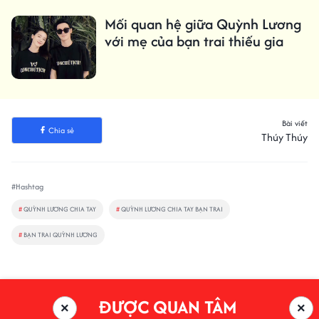
Mối quan hệ giữa Quỳnh Lương
với mẹ của bạn trai thiếu gia
Bài viết
Chia sẻ
Thúy Thúy
#Hashtag
#
QUỲNH LƯƠNG CHIA TAY
#
QUỲNH LƯƠNG CHIA TAY BẠN TRAI
#
BẠN TRAI QUỲNH LƯƠNG
ĐƯỢC QUAN TÂM
×
×