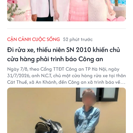
CẬN CẢNH CUỘC SỐNG
52 phút trước
Đi rửa xe, thiếu niên SN 2010 khiến chủ
cửa hàng phải trình báo Công an
Ngày 7/8, theo Cổng TTĐT Công an TP Hà Nội, ngày
31/7/2026, anh N.C.T, chủ một cửa hàng rửa xe tại thôn
Cát Thuế, xã An Khánh, đến Công an xã trình báo về
việc bị mất trộm chiếc xe máy Honda Wave. Trong cốp
xe còn có nhiều giấy tờ cá nhân và khoảng 1,2 triệu
đồng tiền mặt.