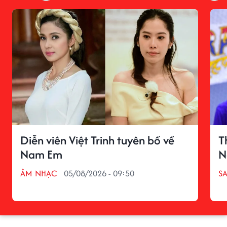
Diễn viên Việt Trinh tuyên bố về
T
Nam Em
N
ÂM NHẠC
05/08/2026 - 09:50
S