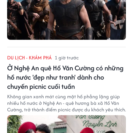
DU LỊCH - KHÁM PHÁ
1 giờ trước
Ở Nghệ An quê Hồ Văn Cường có những
hồ nước 'đẹp như tranh' dành cho
chuyến picnic cuối tuần
Không gian xanh mát cùng mặt hồ phẳng lặng giúp
nhiều hồ nước ở Nghệ An - quê hương bà xã Hồ Văn
Cường, trở thành điểm picnic được du khách yêu thích.