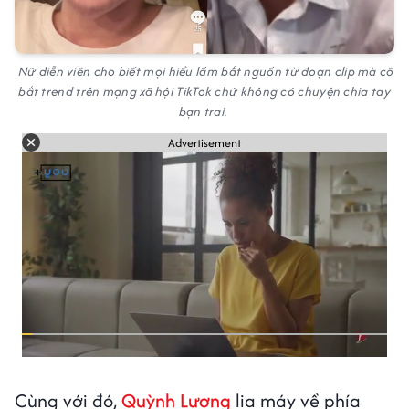
Nữ diễn viên cho biết mọi hiểu lầm bắt nguồn từ đoạn clip mà cô
bắt trend trên mạng xã hội TikTok chứ không có chuyện chia tay
bạn trai.
Advertisement
Cùng với đó,
Quỳnh Lương
lia máy về phía