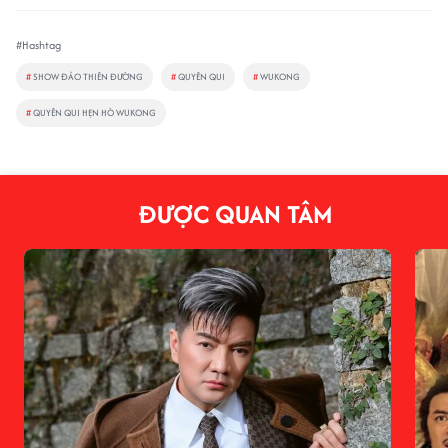
#Hashtag
#
SHOW ĐẢO THIÊN ĐƯỜNG
#
QUYÊN QUI
#
WUKONG
#
QUYÊN QUI HẸN HÒ WUKONG
ĐƯỢC QUAN TÂM