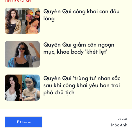
TIN LIÊN QUAN
Quyên Qui công khai con đầu
lòng
Quyên Qui giảm cân ngoạn
mục, khoe body 'khét lẹt'
Quyên Qui 'trùng tu' nhan sắc
sau khi công khai yêu bạn trai
phó chủ tịch
Bài viết
Chia sẻ
Mộc Anh