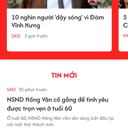
10 nghìn người 'dậy sóng' vì Đàm
5
Vĩnh Hưng
C
SAO
5 giờ trước
P
TIN MỚI
SAO
25 phút trước
NSND Hồng Vân cố gắng để tình yêu
được trọn vẹn ở tuổi 60
Ở tuổi 60, NSND Hồng Vân vẫn sẵn sàng bắt đầu lại
với một thử thách mới.