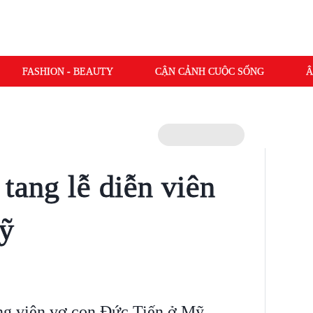
FASHION - BEAUTY
CẬN CẢNH CUỘC SỐNG
Â
tang lễ diễn viên
Mỹ
ng viên vợ con Đức Tiến ở Mỹ.