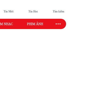
Tin Mới
Tin Hot
Tìm kiếm
M NHẠC
PHIM ẢNH
SAO SPORT