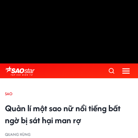
SAO
Quản lí một sao nữ nổi tiếng bất
ngờ bị sát hại man rợ
QUANG HÙNG