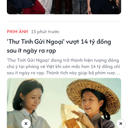
PHIM ẢNH
15 phút trước
'Thư Tình Gửi Ngoại' vượt 14 tỷ đồng
sau ít ngày ra rạp
'Thư Tình Gửi Ngoại' đang trở thành hiện tượng đáng
chú ý tại phòng vé Việt khi cán mốc hơn 14 tỷ đồng chỉ
sau ít ngày ra rạp. Thành tích này giúp bộ phim vượt
kỳ vọng ban đầu và duy trì sức hút giữa cuộc cạnh
tranh của nhiều tác phẩm lớn.
×
×