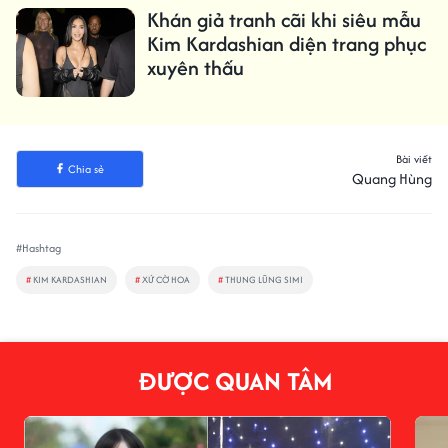
Khán giả tranh cãi khi siêu mẫu
Kim Kardashian diện trang phục
xuyên thấu
Bài viết
Chia sẻ
Quang Hùng
#Hashtag
#
KIM KARDASHIAN
#
XỨ CỜ HOA
#
THUNG LŨNG SIMI
ĐƯỢC QUAN TÂM