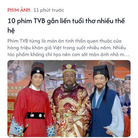
PHIM ẢNH
11 phút trước
10 phim TVB gắn liền tuổi thơ nhiều thế
hệ
Phim TVB từng là món ăn tinh thần quen thuộc của
hàng triệu khán giả Việt trong suốt nhiều năm. Nhiều
tác phẩm không chỉ tạo nên cơn sốt màn ảnh nhỏ mà
còn trở thành ký ức khó quên của cả một thế hệ.