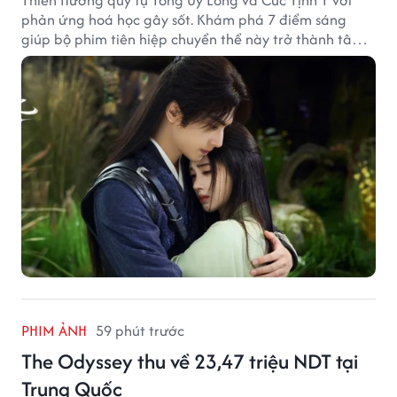
Thiên Hương quy tụ Tống Uy Long và Cúc Tịnh Y với
phản ứng hoá học gây sốt. Khám phá 7 điểm sáng
giúp bộ phim tiên hiệp chuyển thể này trở thành tâm
điểm chú ý.
PHIM ẢNH
59 phút trước
The Odyssey thu về 23,47 triệu NDT tại
Trung Quốc