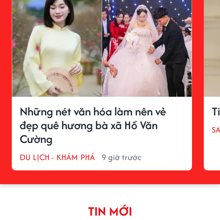
Những nét văn hóa làm nên vẻ
T
đẹp quê hương bà xã Hồ Văn
S
Cường
DU LỊCH - KHÁM PHÁ
9 giờ trước
TIN MỚI