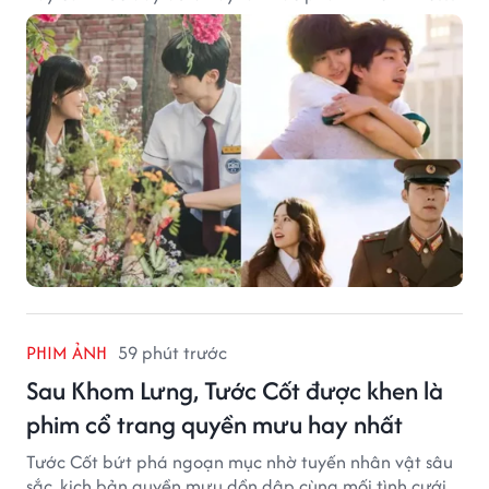
khán giả ước có thể trải nghiệm lại từ đầu.
PHIM ẢNH
59 phút trước
Sau Khom Lưng, Tước Cốt được khen là
phim cổ trang quyền mưu hay nhất
Tước Cốt bứt phá ngoạn mục nhờ tuyến nhân vật sâu
sắc, kịch bản quyền mưu dồn dập cùng mối tình cưới