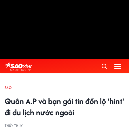
SAO
Quân A.P và bạn gái tin đồn lộ 'hint'
đi du lịch nước ngoài
THÚY THÚY