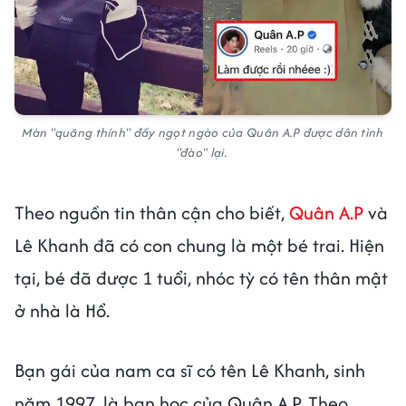
Màn "quăng thính" đầy ngọt ngào của Quân A.P được dân tình
"đào" lại.
Theo nguồn tin thân cận cho biết,
Quân A.P
và
Lê Khanh đã có con chung là một bé trai. Hiện
tại, bé đã được 1 tuổi, nhóc tỳ có tên thân mật
ở nhà là Hổ.
Bạn gái của nam ca sĩ có tên Lê Khanh, sinh
năm 1997, là bạn học của Quân A.P. Theo