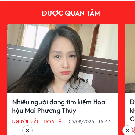
ĐƯỢC QUAN TÂM
Nhiều người đang tìm kiếm Hoa
Đ
hậu Mai Phương Thúy
k
C
NGƯỜI MẪU - HOA HẬU
05/08/2026 - 15:43
C
×
×