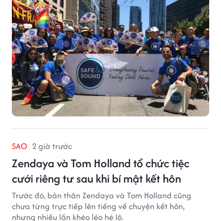
chức phi lợi nhuận tại San Francisco hoạt động trong
lĩnh vực phòng ngừa bạo hành trẻ em, hỗ trợ gia đình
và xây dựng môi trường an toàn cho trẻ em.
SAO
2 giờ trước
Zendaya và Tom Holland tổ chức tiệc
cưới riêng tư sau khi bí mật kết hôn
Trước đó, bản thân Zendaya và Tom Holland cũng
chưa từng trực tiếp lên tiếng về chuyện kết hôn,
nhưng nhiều lần khéo léo hé lộ.