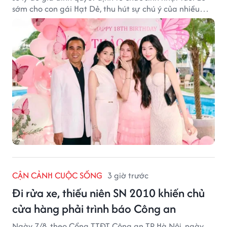
sớm cho con gái Hạt Dẻ, thu hút sự chú ý của nhiều
người hâm mộ.
CẬN CẢNH CUỘC SỐNG
3 giờ trước
Đi rửa xe, thiếu niên SN 2010 khiến chủ
cửa hàng phải trình báo Công an
Ngày 7/8, theo Cổng TTĐT Công an TP Hà Nội, ngày