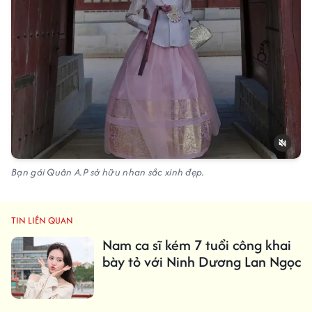
Bạn gái Quân A.P sở hữu nhan sắc xinh đẹp.
TIN LIÊN QUAN
Nam ca sĩ kém 7 tuổi công khai
bày tỏ với Ninh Dương Lan Ngọc