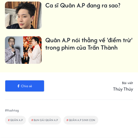
Ca sĩ Quân A.P đang ra sao?
Quân A.P nói thẳng về 'điểm trừ'
trong phim của Trấn Thành
Bài viết
Chia sẻ
Thúy Thúy
#Hashtag
#
QUÂN A.P
#
BẠN GÁI QUÂN A.P
#
QUÂN A.P SINH CON